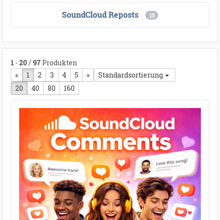
SoundCloud Reposts
15
1
-
20
/
97
Produkten
«
vorherige Seite
1
2
3
4
5
nächste Seite
»
Standardsortierung
20
40
80
160