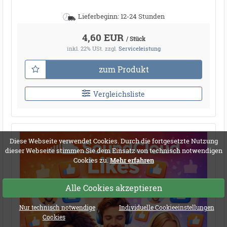
Lieferbeginn: 12-24 Stunden
4,60 EUR
/ Stück
inkl. 22% USt.
zzgl.
Serviceleistung
zum Produkt
Vergleichsliste
Diese Webseite verwendet Cookies. Durch die fortgesetzte Nutzung
dieser Webseite stimmen Sie dem Einsatz von technisch notwendigen
Cookies zu.
Mehr erfahren
Alle Cookies akzeptieren
Nur technisch notwendige
Individuelle Cookieeinstellungen
Cookies