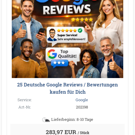
25 Deutsche Google Reviews / Bewertungen
kaufen für Dich
●
●
●
●
●
●
●
●
●
●
●
●
●
●
●
●
●
●
●
●
●
●
●
●
Service:
Google
●
●
●
●
●
●
●
●
●
●
●
●
●
●
●
●
Art-Nr.
202198
Lieferbeginn: 8-10 Tage
283,97 EUR
/ Stück