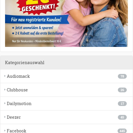
Kategorienauswahl
Audiomack
78
Clubhouse
26
Dailymotion
17
Deezer
45
Facebook
445