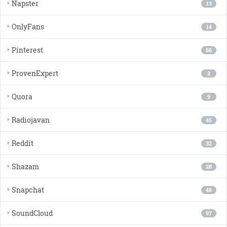
Napster
13
OnlyFans
14
Pinterest
56
ProvenExpert
2
Quora
9
Radiojavan
45
Reddit
32
Shazam
28
Snapchat
48
SoundCloud
97