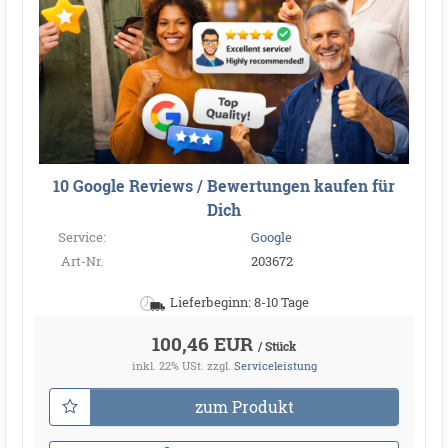
●
●
●
●
●
●
●
●
●
●
●
●
●
●
●
●
●
●
●
●
●
●
●
●
●
●
●
●
●
●
●
●
●
●
●
●
10 Google Reviews / Bewertungen kaufen für
●
●
●
●
Dich
Service:
Google
Art-Nr.
203672
Lieferbeginn: 8-10 Tage
100,46 EUR
/ Stück
inkl. 22% USt.
zzgl.
Serviceleistung
zum Produkt