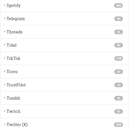
Spotify
440
Telegram
90
Threads
51
Tidal
55
TikTok
178
Trovo
33
TrustPilot
12
Tumblr
41
Twitch
81
Twitter (X)
258