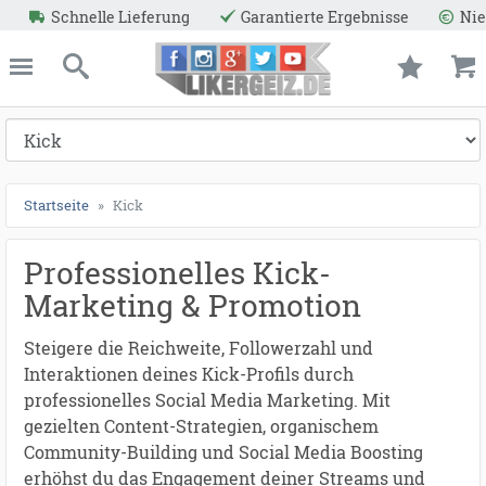
arantierte Ergebnisse
Niedrige Preise
Reale Aktive 
ießen
Likergeiz.de
schließen
Suche
Startseite
Kick
Professionelles Kick-
Marketing & Promotion
Steigere die Reichweite, Followerzahl und
Interaktionen deines Kick-Profils durch
professionelles Social Media Marketing. Mit
gezielten Content-Strategien, organischem
Community-Building und Social Media Boosting
erhöhst du das Engagement deiner Streams und