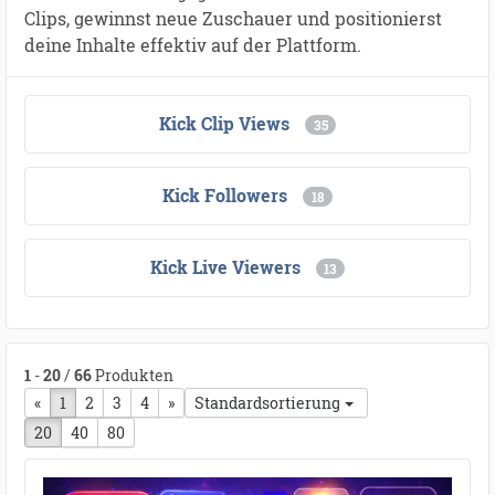
Clips, gewinnst neue Zuschauer und positionierst
deine Inhalte effektiv auf der Plattform.
Kick Clip Views
35
Kick Followers
18
Kick Live Viewers
13
1
-
20
/
66
Produkten
«
vorherige Seite
1
2
3
4
nächste Seite
»
Standardsortierung
20
40
80