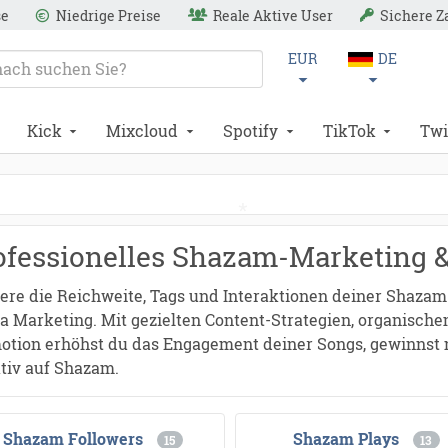
se
Niedrige Preise
Reale Aktive User
Sichere 
EUR
DE
Kick
Mixcloud
Spotify
TikTok
Twi
ofessionelles Shazam-Marketing 
gere die Reichweite, Tags und Interaktionen deiner Shazam
a Marketing. Mit gezielten Content-Strategien, organisc
otion erhöhst du das Engagement deiner Songs, gewinnst n
ktiv auf Shazam.
*
Shazam Followers
Shazam Plays
15
13