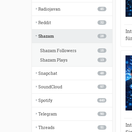
Radiojavan
45
Reddit
32
In
Shazam
28
fü
Shazam Followers
15
Shazam Plays
13
Snapchat
48
SoundCloud
97
Spotify
440
Telegram
90
In
Threads
51
Si