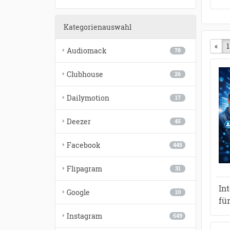
Kategorienauswahl
«
vor
1
Audiomack
78
Clubhouse
26
Dailymotion
17
Deezer
45
Facebook
445
Flipagram
31
In
Google
10
fü
Instagram
549