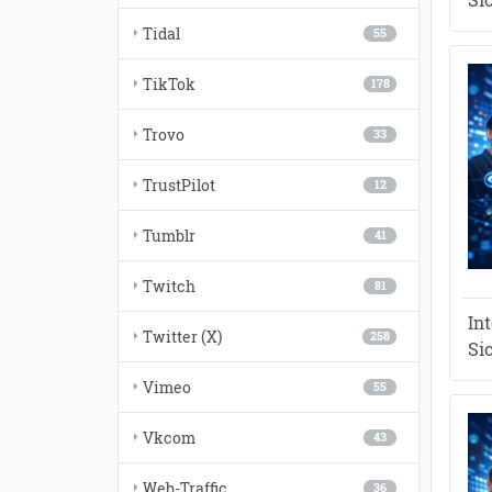
Tidal
55
TikTok
178
Trovo
33
TrustPilot
12
Tumblr
41
Twitch
81
In
Twitter (X)
258
Si
Vimeo
55
Vkcom
43
Web-Traffic
36