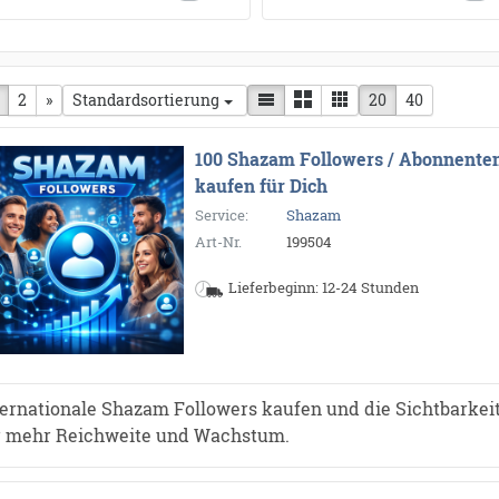
herige Seite
2
nächste Seite
»
20
40
Standardsortierung
100 Shazam Followers / Abonnente
kaufen für Dich
Service:
Shazam
Art-Nr.
199504
Lieferbeginn: 12-24 Stunden
ternationale Shazam Followers kaufen und die Sichtbarkeit 
r mehr Reichweite und Wachstum.