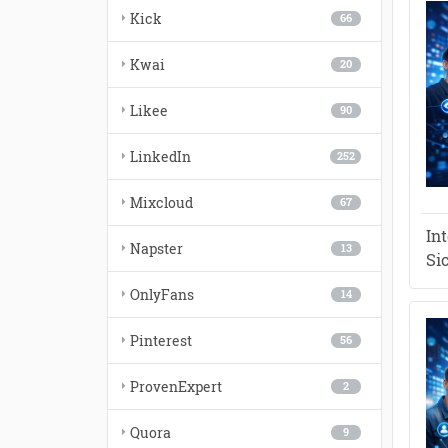
Kick
66
Kwai
20
Likee
90
LinkedIn
252
Mixcloud
67
In
Napster
13
Si
OnlyFans
14
Pinterest
56
ProvenExpert
2
Quora
9