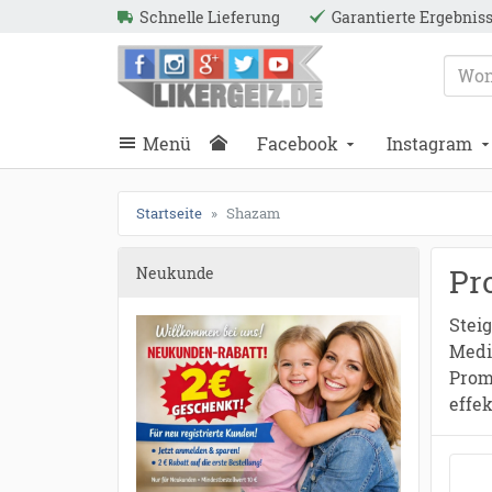
●
●
●
●
●
●
●
●
●
●
●
●
●
●
●
●
●
●
●
●
●
●
●
●
●
●
●
●
●
●
●
●
●
●
●
●
●
●
●
●
Schnelle Lieferung
Garantierte Ergebnis
ießen
Likergeiz.de
schließen
Suche
schließen
Suche
*
Menü
Facebook
Instagram
Startseite
Shazam
Pr
Neukunde
Stei
Medi
Prom
effe