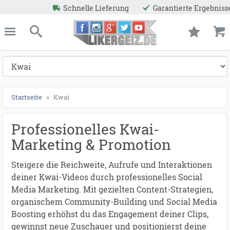
ung
Garantierte Ergebnisse
Niedrige Preise
Rea
ießen
Likergeiz.de
schließen
Suche
Startseite
Kwai
Professionelles Kwai-
Marketing & Promotion
Steigere die Reichweite, Aufrufe und Interaktionen
deiner Kwai-Videos durch professionelles Social
Media Marketing. Mit gezielten Content-Strategien,
organischem Community-Building und Social Media
Boosting erhöhst du das Engagement deiner Clips,
gewinnst neue Zuschauer und positionierst deine