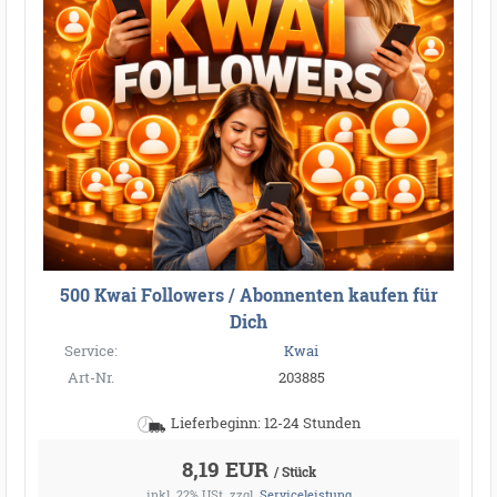
500 Kwai Followers / Abonnenten kaufen für
Dich
Service:
Kwai
Art-Nr.
203885
Lieferbeginn: 12-24 Stunden
8,19 EUR
/ Stück
inkl. 22% USt.
zzgl.
Serviceleistung