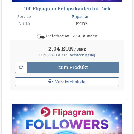
100 Flipagram Reflips kaufen für Dich
Service:
Flipagram
Art-Nr.
199132
Lieferbeginn: 12-24 Stunden
2,04 EUR
/ Stück
inkl. 22% USt.
zzgl.
Serviceleistung
zum Produkt
Vergleichsliste
●
●
●
●
●