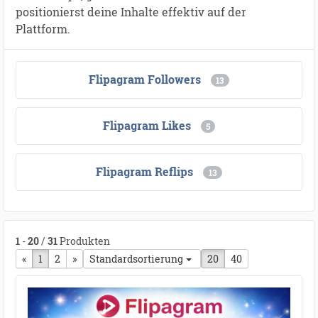
positionierst deine Inhalte effektiv auf der
Plattform.
Flipagram Followers
13
Flipagram Likes
5
Flipagram Reflips
13
1
-
20
/
31
Produkten
«
vorherige Seite
1
2
nächste Seite
»
Standardsortierung
20
40