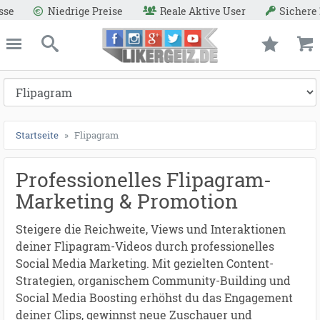
Reale Aktive User
Sichere Zahlungsmethoden
Geld-Z
ießen
Likergeiz.de
schließen
Suche
Startseite
Flipagram
Professionelles Flipagram-
Marketing & Promotion
Steigere die Reichweite, Views und Interaktionen
deiner Flipagram-Videos durch professionelles
Social Media Marketing. Mit gezielten Content-
Strategien, organischem Community-Building und
Social Media Boosting erhöhst du das Engagement
deiner Clips, gewinnst neue Zuschauer und