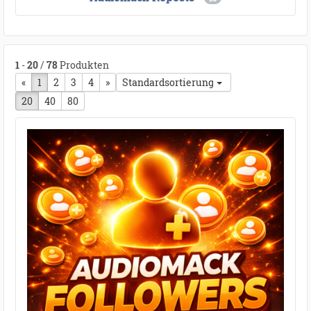
1
-
20
/
78
Produkten
«
vorherige Seite
1
2
3
4
nächste Seite
»
Standardsortierung
20
40
80