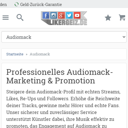
●
●
●
●
●
●
●
●
●
●
●
●
●
●
●
●
●
●
●
●
●
●
●
●
●
●
●
●
●
●
●
●
●
●
●
●
●
●
●
●
Schn
ießen
Likergeiz.de
schließen
Suche
Startseite
Audiomack
Professionelles Audiomack-
Marketing & Promotion
Steigere dein Audiomack-Profil mit echten Streams,
Likes, Re-Ups und Followers. Erhöhe die Reichweite
deiner Tracks, gewinne mehr Hörer und echte Fans.
Unser sicherer und zuverlässiger Service
unterstützt Künstler dabei, ihre Musik effektiv zu
promoten, das Engagement auf Audiomack zu