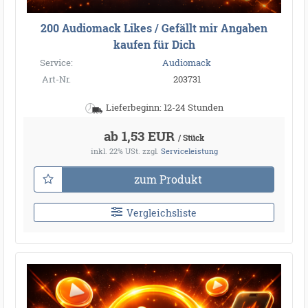
200 Audiomack Likes / Gefällt mir Angaben
kaufen für Dich
Service:
Audiomack
●
Art-Nr.
203731
●
●
Lieferbeginn: 12-24 Stunden
●
●
●
ab 1,53 EUR
●
/ Stück
●
inkl. 22% USt.
zzgl.
Serviceleistung
●
●
●
●
●
●
●
●
●
●
●
●
●
●
●
●
●
●
zum Produkt
●
●
●
●
●
●
●
●
Vergleichsliste
●
●
●
●
●
●