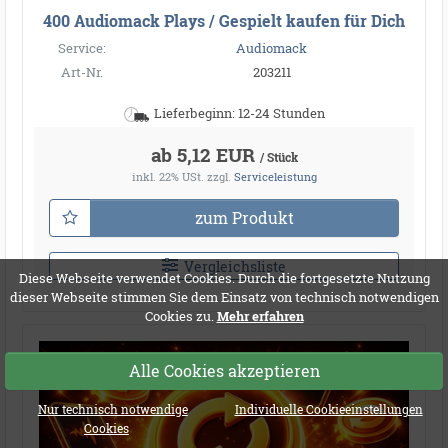
400 Audiomack Plays / Gespielt kaufen für Dich
Service:
Audiomack
Art-Nr.
203211
Lieferbeginn: 12-24 Stunden
ab 5,12 EUR
/ Stück
inkl. 22% USt.
zzgl.
Serviceleistung
zum Produkt
Vergleichsliste
Diese Webseite verwendet Cookies. Durch die fortgesetzte Nutzung
dieser Webseite stimmen Sie dem Einsatz von technisch notwendigen
Cookies zu.
Mehr erfahren
Alle Cookies akzeptieren
Nur technisch notwendige
Individuelle Cookieeinstellungen
Cookies