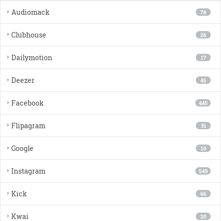
Audiomack
78
Clubhouse
26
Dailymotion
17
Deezer
45
Facebook
445
Flipagram
31
Google
10
Instagram
549
Kick
66
Kwai
20