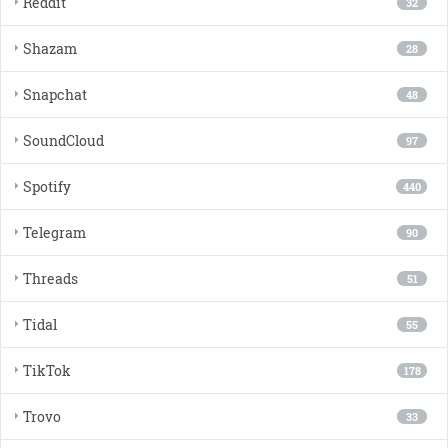
Reddit
32
Shazam
28
Snapchat
48
SoundCloud
97
Spotify
440
Telegram
90
Threads
51
Tidal
55
TikTok
178
Trovo
33