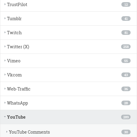
TrustPilot
12
Tumblr
41
Twitch
81
Twitter (X)
258
Vimeo
55
Vkcom
43
Web-Traffic
36
WhatsApp
28
YouTube
289
YouTube Comments
30