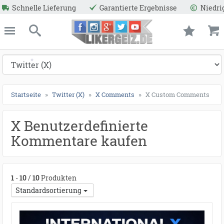
Garantierte Ergebnisse
Niedrige Preise
Reale A
ießen
Likergeiz.de
schließen
Suche
Startseite
Twitter (X)
X Comments
X Custom Comments
X Benutzerdefinierte
*
Kommentare kaufen
*
1
-
10
/
10
Produkten
Standardsortierung