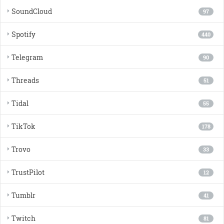
SoundCloud
97
Spotify
440
Telegram
90
Threads
51
Tidal
55
TikTok
178
Trovo
33
TrustPilot
12
Tumblr
41
Twitch
81