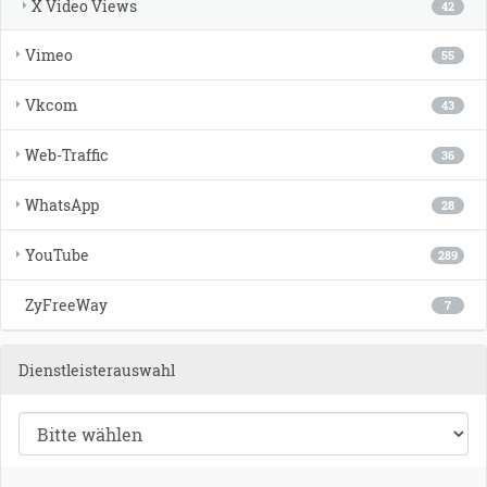
X Video Views
42
Vimeo
55
Vkcom
43
Web-Traffic
36
WhatsApp
28
YouTube
289
ZyFreeWay
7
Dienstleisterauswahl