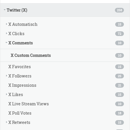
Twitter (X)
258
X Automatisch
15
X Clicks
72
X Comments
10
X Custom Comments
10
X Favorites
15
X Followers
25
X Impressions
21
X Likes
15
X Live Stream Views
10
X Poll Votes
18
X Retweets
15