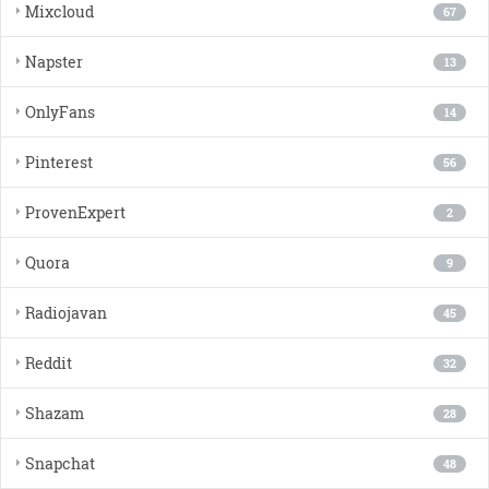
Mixcloud
67
Napster
13
OnlyFans
14
Pinterest
56
ProvenExpert
2
Quora
9
Radiojavan
45
Reddit
32
Shazam
28
Snapchat
48