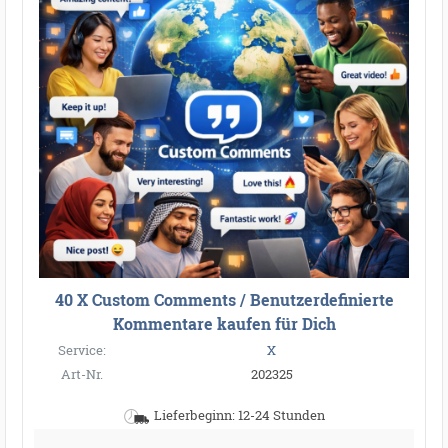
●
40 X Custom Comments / Benutzerdefinierte
●
●
Kommentare kaufen für Dich
●
●
●
●
●
●
●
●
●
●
●
●
Service:
X
●
●
●
●
●
●
●
●
●
●
●
●
●
●
●
Art-Nr.
202325
●
●
●
●
●
●
●
●
●
Lieferbeginn: 12-24 Stunden
●