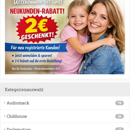
Kategorienauswahl
Audiomack
78
Clubhouse
26
Dailymotion
17