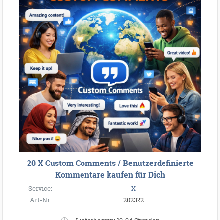
●
●
●
●
●
●
●
●
●
●
●
●
●
●
●
●
●
●
●
●
●
●
●
●
●
●
●
●
●
●
●
●
●
●
●
●
●
●
●
●
20 X Custom Comments / Benutzerdefinierte
Kommentare kaufen für Dich
Service:
X
Art-Nr.
202322
Lieferbeginn: 12-24 Stunden