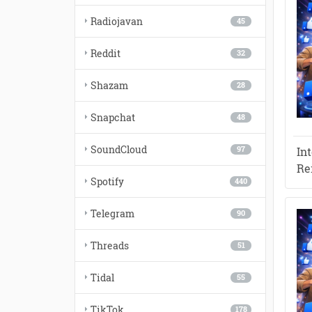
Radiojavan
45
Reddit
32
Shazam
28
Snapchat
48
SoundCloud
In
97
Re
Spotify
440
Telegram
90
Threads
51
Tidal
55
TikTok
178