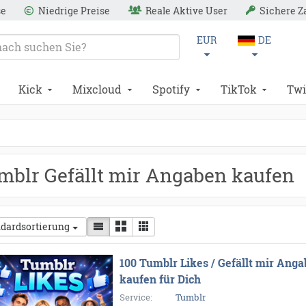
se
Niedrige Preise
Reale Aktive User
Sichere 
EUR
DE
Kick
Mixcloud
Spotify
TikTok
Twi
mblr Gefällt mir Angaben kaufen
dardsortierung
100 Tumblr Likes / Gefällt mir Ang
kaufen für Dich
Service:
Tumblr