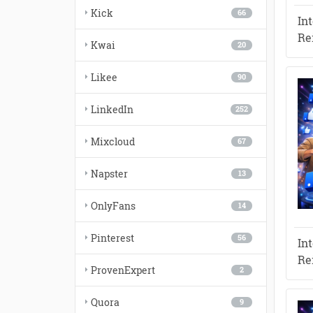
Kick
66
In
Re
Kwai
20
Likee
90
LinkedIn
252
Mixcloud
67
Napster
13
OnlyFans
14
Pinterest
56
In
Re
ProvenExpert
2
Quora
9