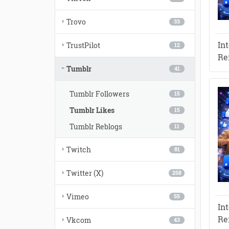
Trovo
33
In
TrustPilot
12
Re
Tumblr
41
Tumblr Followers
15
Tumblr Likes
15
Tumblr Reblogs
11
Twitch
81
Twitter (X)
258
Vimeo
55
In
Re
Vkcom
43