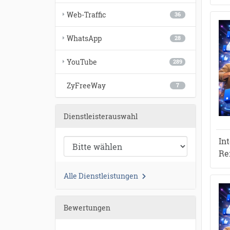
Web-Traffic
36
WhatsApp
28
YouTube
289
ZyFreeWay
7
Dienstleisterauswahl
In
Re
Alle Dienstleistungen
Bewertungen