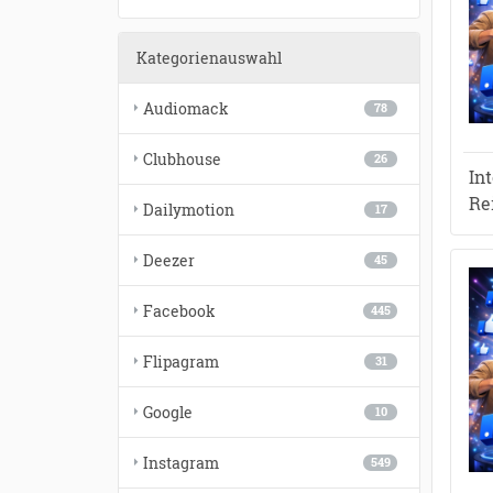
Kategorienauswahl
Audiomack
78
Clubhouse
26
In
Re
Dailymotion
17
Deezer
45
Facebook
445
Flipagram
31
Google
10
Instagram
549