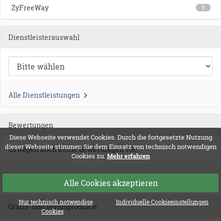
ZyFreeWay
7
Dienstleisterauswahl
Alle Dienstleistungen
Bewertungen
Diese Webseite verwendet Cookies. Durch die fortgesetzte Nutzung
dieser Webseite stimmen Sie dem Einsatz von technisch notwendigen
Es liegen noch keine Bewertungen vor.
Cookies zu.
Mehr erfahren
Alle Bewertungen
Alle Cookies akzeptieren
Nur technisch notwendige
Individuelle Cookieeinstellungen
Gratis- und Bonusprodukte
Cookies