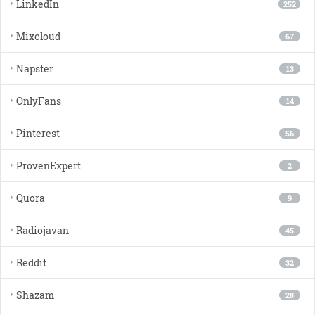
LinkedIn
252
Mixcloud
67
Napster
13
OnlyFans
14
Pinterest
56
ProvenExpert
2
Quora
9
Radiojavan
45
Reddit
32
Shazam
28