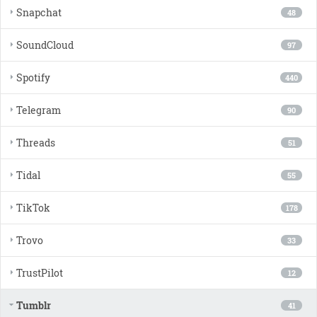
Snapchat
48
SoundCloud
97
Spotify
440
Telegram
90
Threads
51
Tidal
55
TikTok
178
Trovo
33
TrustPilot
12
Tumblr
41