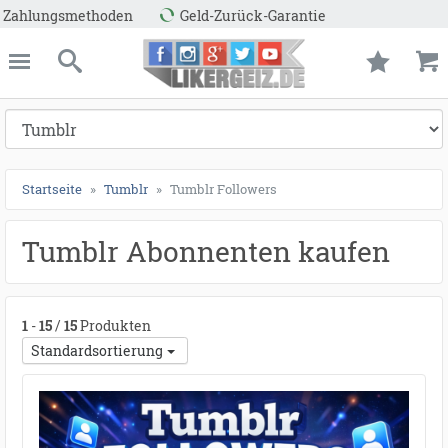
ießen
Likergeiz.de
schließen
Suche
Startseite
Tumblr
Tumblr Followers
Tumblr Abonnenten kaufen
1
-
15
/
15
Produkten
Standardsortierung