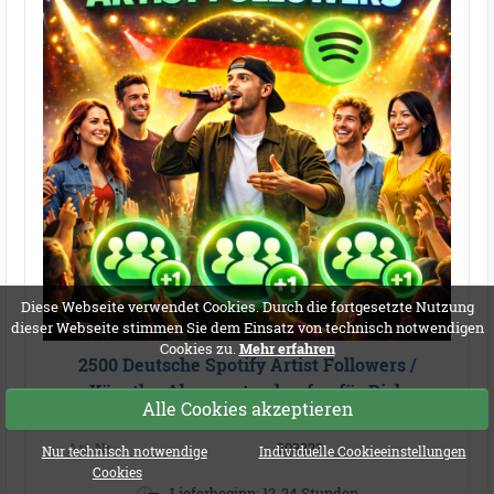
Diese Webseite verwendet Cookies. Durch die fortgesetzte Nutzung
dieser Webseite stimmen Sie dem Einsatz von technisch notwendigen
Cookies zu.
Mehr erfahren
2500 Deutsche Spotify Artist Followers /
Künstler Abonnenten kaufen für Dich
Alle Cookies akzeptieren
Service:
Spotify
Art-Nr.
203323
Nur technisch notwendige
Individuelle Cookieeinstellungen
Cookies
Lieferbeginn: 12-24 Stunden