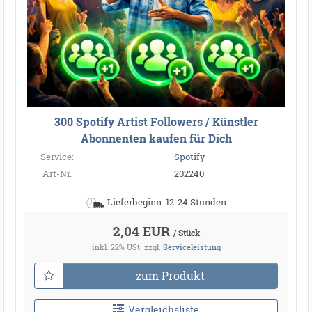
300 Spotify Artist Followers / Künstler
Abonnenten kaufen für Dich
Service:
Spotify
Art-Nr.
202240
Lieferbeginn: 12-24 Stunden
2,04 EUR
/ Stück
inkl. 22% USt.
zzgl.
Serviceleistung
zum Produkt
Vergleichsliste