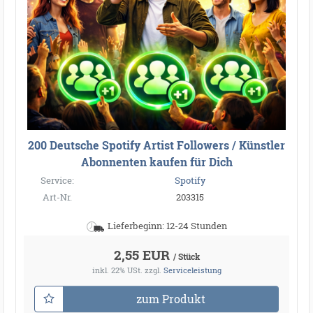
200 Deutsche Spotify Artist Followers / Künstler
Abonnenten kaufen für Dich
Service:
Spotify
Art-Nr.
203315
Lieferbeginn: 12-24 Stunden
2,55 EUR
/ Stück
inkl. 22% USt.
zzgl.
Serviceleistung
zum Produkt