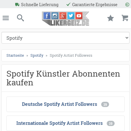
Garantierte Ergebnisse
Niedrige Preise
Reale Akt
ießen
Likergeiz.de
schließen
Suche
Startseite
Spotify
Spotify Artist Followers
Spotify Künstler Abonnenten
kaufen
Deutsche Spotify Artist Followers
19
Internationale Spotify Artist Followers
19