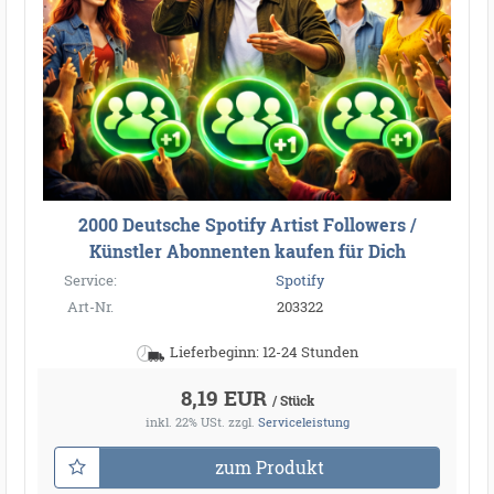
2000 Deutsche Spotify Artist Followers /
Künstler Abonnenten kaufen für Dich
Service:
Spotify
Art-Nr.
203322
Lieferbeginn: 12-24 Stunden
8,19 EUR
/ Stück
inkl. 22% USt.
zzgl.
Serviceleistung
zum Produkt