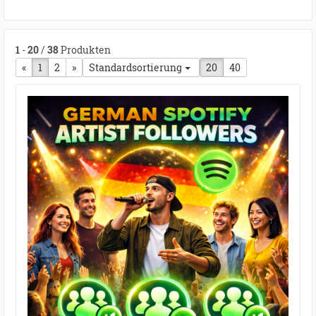
1
-
20
/
38
Produkten
«
vorherige Seite
1
2
nächste Seite
»
Standardsortierung
20
40