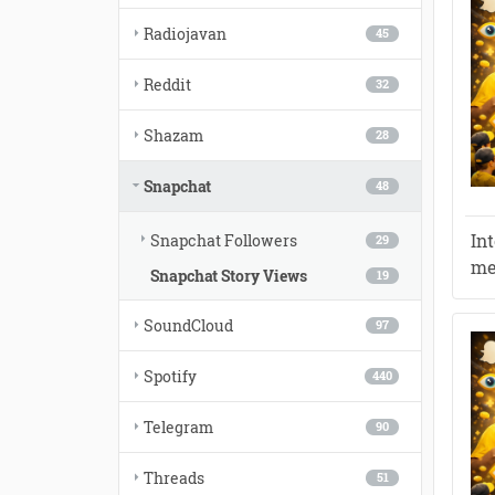
Radiojavan
45
Reddit
32
Shazam
28
Snapchat
48
In
Snapchat Followers
29
me
Snapchat Story Views
19
SoundCloud
97
Spotify
440
Telegram
90
Threads
51