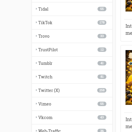
Tidal
55
TikTok
178
In
me
Trovo
33
TrustPilot
12
Tumblr
41
Twitch
81
Twitter (X)
258
Vimeo
55
Vkcom
43
In
me
Web-Traffic
36