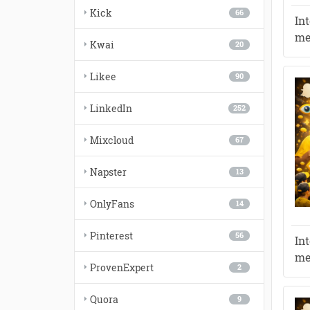
Kick
66
In
me
Kwai
20
Likee
90
LinkedIn
252
Mixcloud
67
Napster
13
OnlyFans
14
Pinterest
56
In
me
ProvenExpert
2
Quora
9