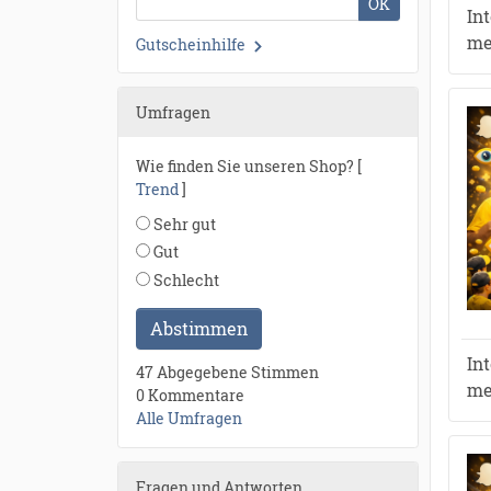
OK
In
me
Gutscheinhilfe
Umfragen
Wie finden Sie unseren Shop? [
Trend
]
Sehr gut
Gut
Schlecht
Abstimmen
In
●
47 Abgegebene Stimmen
me
●
●
●
0 Kommentare
●
●
●
●
●
●
Alle Umfragen
●
●
●
●
●
●
●
●
●
●
●
●
●
●
●
●
●
●
●
●
●
●
●
●
●
●
●
●
●
Fragen und Antworten
●