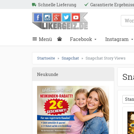
●
●
●
●
●
●
●
●
●
●
●
●
●
●
●
●
●
●
●
●
●
●
●
●
●
●
●
●
●
●
●
●
●
●
●
●
Schnelle Lieferung
Garantierte Ergebnis
ießen
Likergeiz.de
schließen
Suche
schließen
Suche
Menü
Facebook
Instagram
Startseite
Snapchat
Snapchat Story Views
Sn
Neukunde
Stan