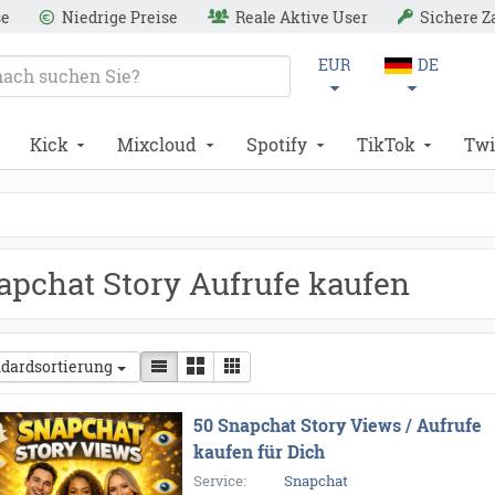
se
Niedrige Preise
Reale Aktive User
Sichere 
EUR
DE
Kick
Mixcloud
Spotify
TikTok
Twi
apchat Story Aufrufe kaufen
dardsortierung
50 Snapchat Story Views / Aufrufe
kaufen für Dich
Service:
Snapchat