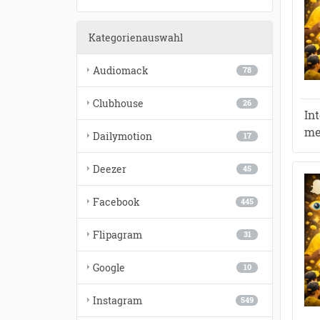
Kategorienauswahl
Audiomack
78
Clubhouse
26
In
me
Dailymotion
17
Deezer
45
Facebook
445
Flipagram
31
Google
10
Instagram
549