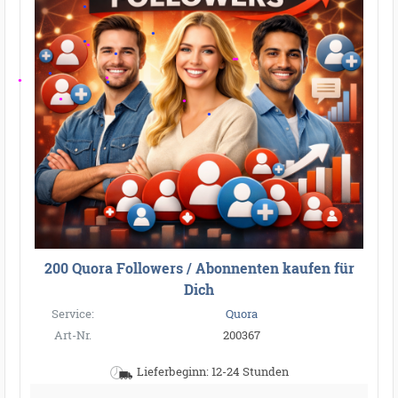
200 Quora Followers / Abonnenten kaufen für
Dich
Service:
Quora
Art-Nr.
200367
●
Lieferbeginn: 12-24 Stunden
●
●
●
●
●
●
●
●
●
●
●
●