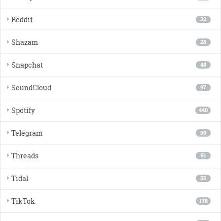
Reddit
32
Shazam
28
Snapchat
48
SoundCloud
97
Spotify
440
Telegram
90
Threads
51
Tidal
55
TikTok
178