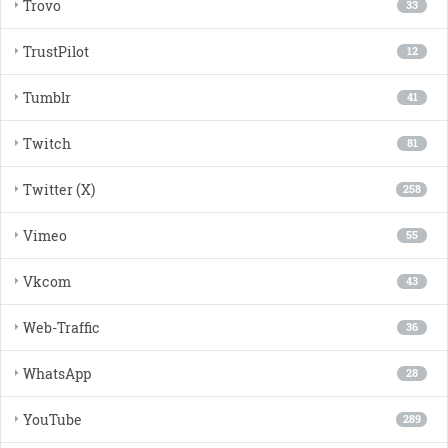
Trovo
33
TrustPilot
12
Tumblr
41
Twitch
81
Twitter (X)
258
Vimeo
55
Vkcom
43
Web-Traffic
36
WhatsApp
28
YouTube
289