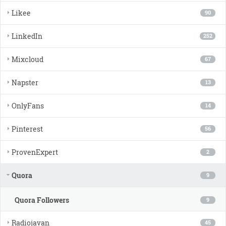
Likee
90
LinkedIn
252
Mixcloud
67
Napster
13
OnlyFans
14
Pinterest
56
ProvenExpert
2
Quora
9
Quora Followers
9
Radiojavan
45