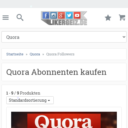
●
●
●
●
●
●
●
●
●
●
●
●
●
●
●
●
●
●
●
●
●
●
●
●
●
●
●
●
●
●
●
●
●
●
●
●
●
●
●
●
ießen
Likergeiz.de
schließen
Suche
*
Startseite
Quora
Quora Followers
Quora Abonnenten kaufen
1
-
9
/
9
Produkten
Standardsortierung