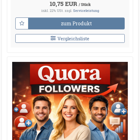
●
10,75 EUR
●
●
/ Stück
●
●
●
●
●
●
●
●
●
●
●
●
●
inkl. 22% USt.
zzgl.
Serviceleistung
●
●
●
●
●
●
●
●
zum Produkt
●
●
●
Vergleichsliste