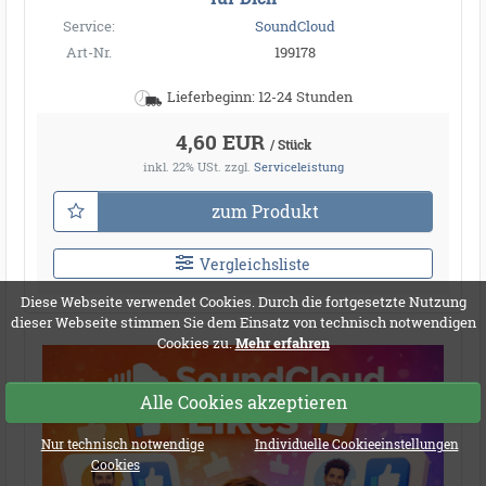
Service:
SoundCloud
Art-Nr.
199178
Lieferbeginn: 12-24 Stunden
4,60 EUR
/ Stück
inkl. 22% USt.
zzgl.
Serviceleistung
zum Produkt
Vergleichsliste
Diese Webseite verwendet Cookies. Durch die fortgesetzte Nutzung
dieser Webseite stimmen Sie dem Einsatz von technisch notwendigen
Cookies zu.
Mehr erfahren
Alle Cookies akzeptieren
Nur technisch notwendige
Individuelle Cookieeinstellungen
Cookies