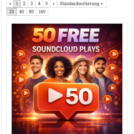
«
vorherige Seite
1
2
3
4
5
nächste Seite
»
Standardsortierung
20
40
80
160