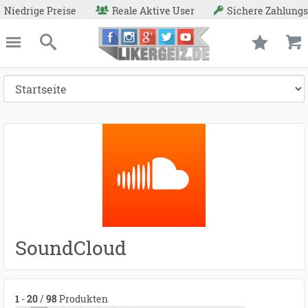
ive User
Sichere Zahlungsmethoden
Geld-Zurück-Gar
ießen
Likergeiz.de
schließen
Suche
SoundCloud
1
-
20
/
98
Produkten