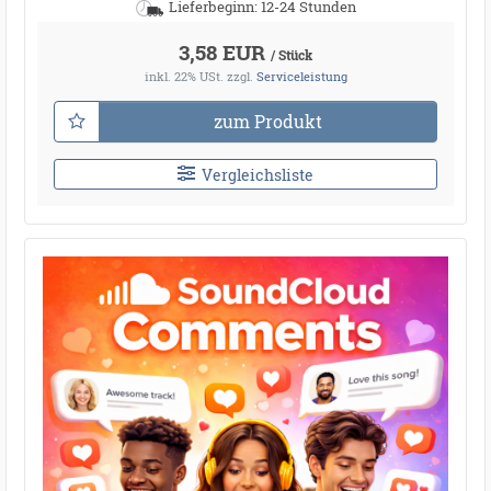
Lieferbeginn: 12-24 Stunden
3,58 EUR
/ Stück
inkl. 22% USt.
zzgl.
Serviceleistung
zum Produkt
Vergleichsliste
●
●
●
●
●
●
●
●
●
●
●
●
●
●
●
●
●
●
●
●
●
●
●
●
●
●
●
●
●
●
●
●
●
●
●
●
●
●
●
●