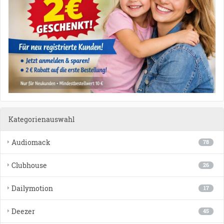
Kategorienauswahl
Audiomack
78
Clubhouse
26
Dailymotion
17
Deezer
45