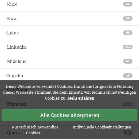
Kick
66
Kwai
20
Likee
90
LinkedIn
252
Mixcloud
67
Napster
13
Diese Webseite verwendet Cookies. Durch die fortgesetzte Nutzung
OnlyFans
14
dieser Webseite stimmen Sie dem Einsatz von technisch notwendigen
Cookies zu.
Mehr erfahren
Pinterest
56
Alle Cookies akzeptieren
ProvenExpert
2
Nur technisch notwendige
Individuelle Cookieeinstellungen
Quora
9
Cookies