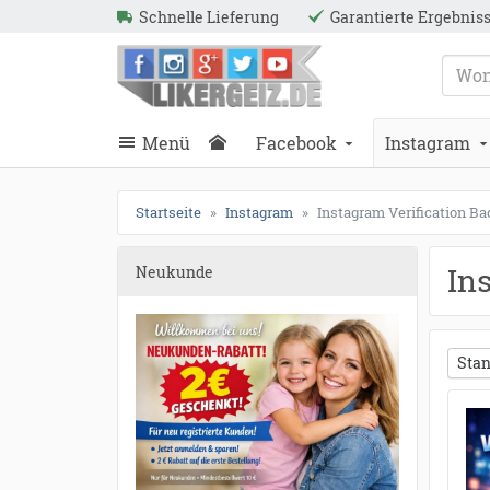
Schnelle Lieferung
Garantierte Ergebnis
ießen
Likergeiz.de
schließen
Suche
schließen
Suche
Menü
Facebook
Instagram
Startseite
Instagram
Instagram Verification B
In
Neukunde
Stan