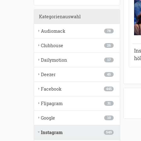
Kategorienauswahl
Audiomack
78
Clubhouse
26
In
hö
Dailymotion
17
Deezer
45
Facebook
445
Flipagram
31
Google
10
Instagram
549