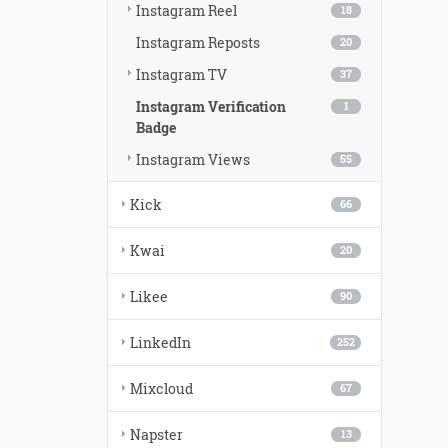
Instagram Reel
18
Instagram Reposts
20
Instagram TV
37
Instagram Verification
1
Badge
Instagram Views
55
Kick
66
Kwai
20
Likee
90
LinkedIn
252
Mixcloud
67
Napster
13