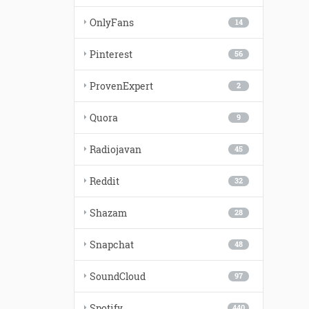
OnlyFans
14
Pinterest
56
ProvenExpert
2
Quora
9
Radiojavan
45
Reddit
32
Shazam
28
Snapchat
48
SoundCloud
97
Spotify
440