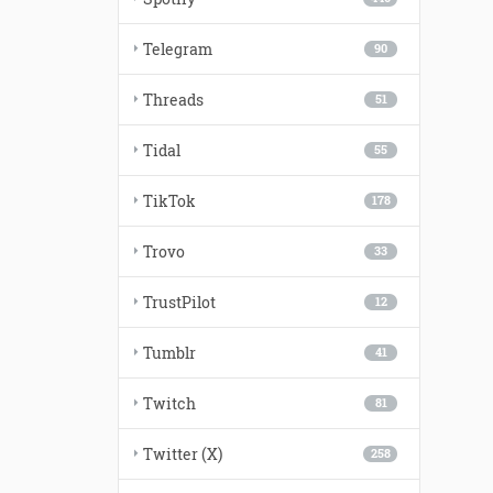
Telegram
90
Threads
51
Tidal
55
TikTok
178
Trovo
33
TrustPilot
12
Tumblr
41
Twitch
81
Twitter (X)
258