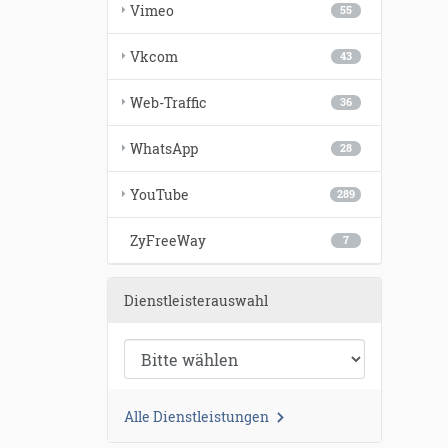
Vimeo
55
Vkcom
43
Web-Traffic
36
WhatsApp
28
YouTube
289
ZyFreeWay
7
Dienstleisterauswahl
Alle Dienstleistungen