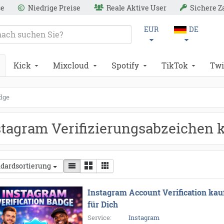
se
Niedrige Preise
Reale Aktive User
Sichere 
EUR
DE
Kick
Mixcloud
Spotify
TikTok
Twi
adge
stagram Verifizierungsabzeichen 
dardsortierung
Instagram Account Verification kau
für Dich
Service:
Instagram