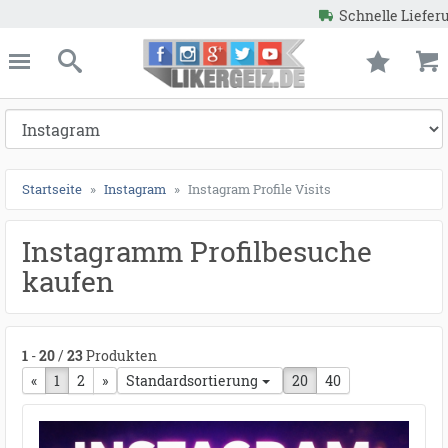
Schnelle Lieferung
Garantierte Ergebnisse
ießen
Likergeiz.de
schließen
Suche
Startseite
Instagram
Instagram Profile Visits
Instagramm Profilbesuche
kaufen
1
-
20
/
23
Produkten
«
vorherige Seite
1
2
nächste Seite
»
Standardsortierung
20
40