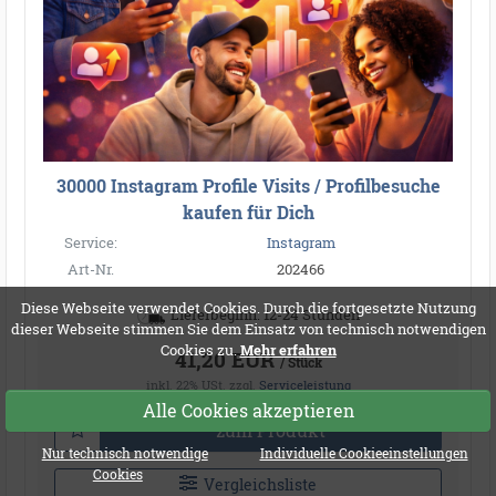
30000 Instagram Profile Visits / Profilbesuche
kaufen für Dich
Service:
Instagram
Art-Nr.
202466
Diese Webseite verwendet Cookies. Durch die fortgesetzte Nutzung
Lieferbeginn: 12-24 Stunden
dieser Webseite stimmen Sie dem Einsatz von technisch notwendigen
Cookies zu.
Mehr erfahren
41,20 EUR
/ Stück
inkl. 22% USt.
zzgl.
Serviceleistung
Alle Cookies akzeptieren
zum Produkt
Nur technisch notwendige
Individuelle Cookieeinstellungen
Cookies
Vergleichsliste