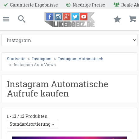
Niedrige Preise
Reale Aktive User
Sichere Za
ießen
Likergeiz.de
schließen
Suche
Startseite
Instagram
Instagram Automatisch
Instagram Auto Views
Instagram Automatische
Aufrufe kaufen
1
-
13
/
13
Produkten
Standardsortierung