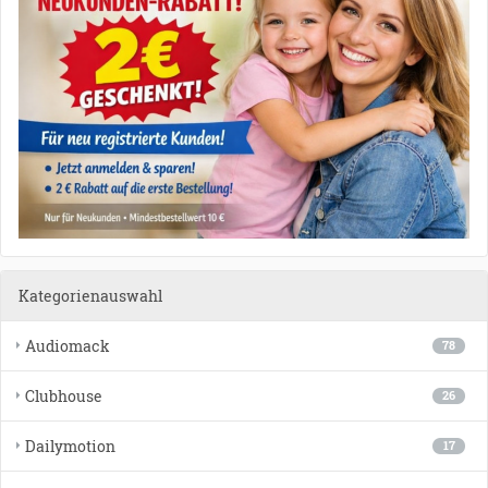
Kategorienauswahl
Audiomack
78
Clubhouse
26
Dailymotion
17