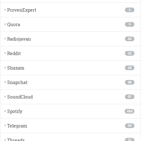
ProvenExpert
2
Quora
9
Radiojavan
45
Reddit
32
Shazam
28
Snapchat
48
SoundCloud
97
Spotify
440
Telegram
90
Threads
51