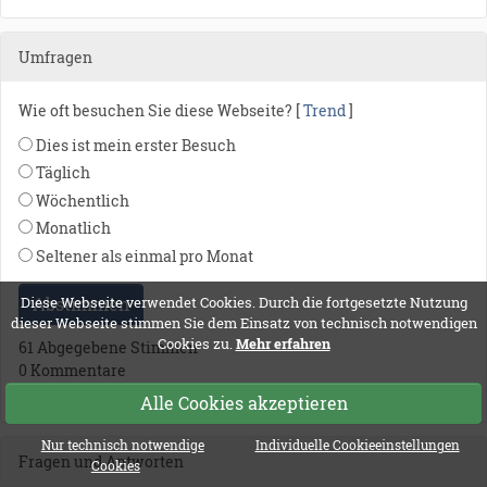
Umfragen
Wie oft besuchen Sie diese Webseite? [
Trend
]
Dies ist mein erster Besuch
Täglich
Wöchentlich
Monatlich
Seltener als einmal pro Monat
Abstimmen
Diese Webseite verwendet Cookies. Durch die fortgesetzte Nutzung
dieser Webseite stimmen Sie dem Einsatz von technisch notwendigen
Cookies zu.
Mehr erfahren
61 Abgegebene Stimmen
0 Kommentare
Alle Umfragen
Alle Cookies akzeptieren
Nur technisch notwendige
Individuelle Cookieeinstellungen
Fragen und Antworten
Cookies