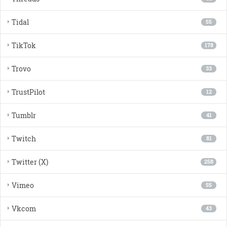
Tidal
55
TikTok
178
Trovo
33
TrustPilot
12
Tumblr
41
Twitch
81
Twitter (X)
258
Vimeo
55
Vkcom
43