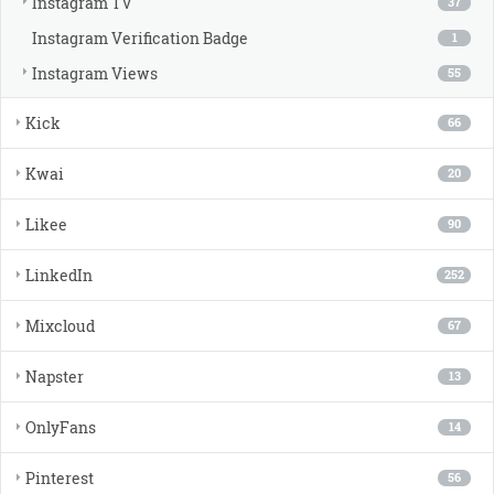
Instagram TV
37
Instagram Verification Badge
1
Instagram Views
55
Kick
66
Kwai
20
Likee
90
LinkedIn
252
Mixcloud
67
Napster
13
OnlyFans
14
Pinterest
56