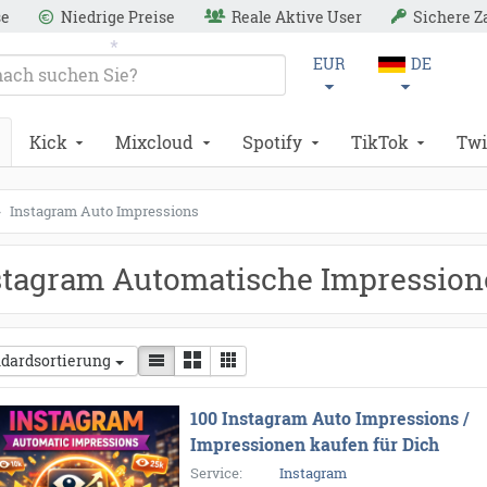
se
Niedrige Preise
Reale Aktive User
Sichere 
EUR
DE
*
Kick
Mixcloud
Spotify
TikTok
Twi
Instagram Auto Impressions
stagram Automatische Impression
dardsortierung
100 Instagram Auto Impressions /
Impressionen kaufen für Dich
Service:
Instagram