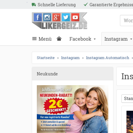
●
●
●
●
●
●
●
●
●
●
●
●
●
●
●
●
●
●
●
●
●
●
●
●
●
●
●
●
●
●
●
●
●
●
●
●
●
●
●
●
●
●
●
●
●
●
●
●
●
●
●
●
●
●
●
●
●
●
●
●
●
●
●
●
●
●
●
●
●
●
●
●
●
●
●
●
●
●
●
●
Schnelle Lieferung
Garantierte Ergebnis
ießen
*
Likergeiz.de
schließen
Suche
schließen
Suche
Menü
Facebook
Instagram
*
*
Startseite
Instagram
Instagram Automatisch
In
Neukunde
Stan