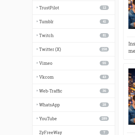
TrustPilot
12
Tumblr
41
Twitch
81
In
Twitter (X)
258
me
Vimeo
55
Vkcom
43
Web-Traffic
36
WhatsApp
28
YouTube
289
ZyFreeWay
7