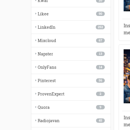
Kwai
20
Likee
90
In
LinkedIn
252
me
Mixcloud
67
Napster
13
OnlyFans
14
Pinterest
56
ProvenExpert
2
Quora
9
In
Radiojavan
45
me