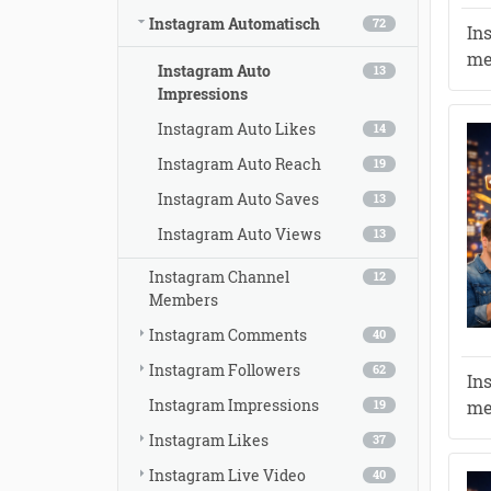
Instagram Automatisch
72
In
me
Instagram Auto
13
Impressions
Instagram Auto Likes
14
Instagram Auto Reach
19
Instagram Auto Saves
13
Instagram Auto Views
13
Instagram Channel
12
Members
Instagram Comments
40
●
●
●
●
●
●
●
●
●
Instagram Followers
62
In
●
●
●
●
●
●
●
●
●
Instagram Impressions
●
●
●
●
me
19
●
●
●
●
●
●
●
●
●
●
●
Instagram Likes
●
●
37
●
●
●
●
●
Instagram Live Video
40