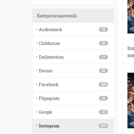
Kategorienauswahl
Audiomack
78
Clubhouse
26
In
me
Dailymotion
17
Deezer
45
Facebook
445
Flipagram
31
Google
10
Instagram
549