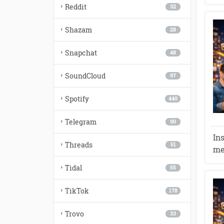
Reddit
32
Shazam
28
Snapchat
48
SoundCloud
97
Spotify
440
Telegram
90
In
Threads
51
me
Tidal
55
TikTok
178
Trovo
33