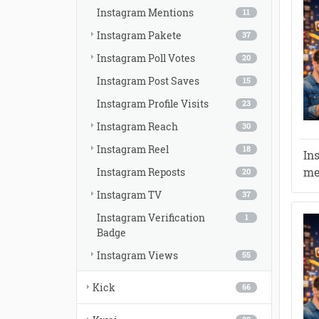
Instagram Mentions
11
Instagram Pakete
37
Instagram Poll Votes
20
Instagram Post Saves
15
Instagram Profile Visits
23
Instagram Reach
30
Instagram Reel
18
In
me
Instagram Reposts
20
Instagram TV
37
Instagram Verification
1
Badge
Instagram Views
55
Kick
66