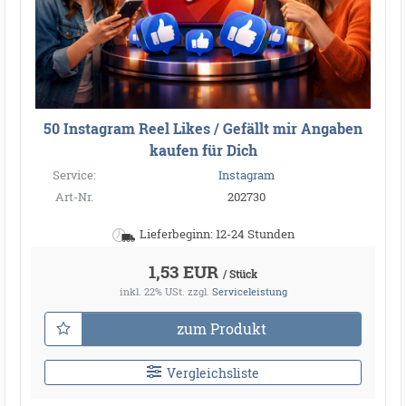
50 Instagram Reel Likes / Gefällt mir Angaben
kaufen für Dich
Service:
Instagram
Art-Nr.
202730
Lieferbeginn: 12-24 Stunden
1,53 EUR
/ Stück
inkl. 22% USt.
zzgl.
Serviceleistung
zum Produkt
Vergleichsliste