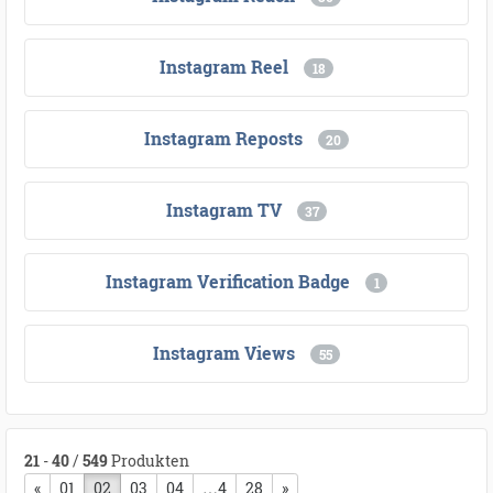
Instagram Reel
18
Instagram Reposts
20
Instagram TV
37
Instagram Verification Badge
1
Instagram Views
55
21
-
40
/
549
Produkten
«
vorherige Seite
01
02
03
04
…4
28
nächste Seite
»