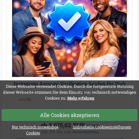
Instagram Account Verification kaufen für Dich
Diese Webseite verwendet Cookies. Durch die fortgesetzte Nutzung
Service:
Instagram
dieser Webseite stimmen Sie dem Einsatz von technisch notwendigen
Cookies zu.
Mehr erfahren
Art-Nr.
200672
Lieferbeginn: 12-24 Stunden
Alle Cookies akzeptieren
ab 3.075,62 EUR
/ Stück
Nur technisch notwendige
Individuelle Cookieeinstellungen
inkl. 22% USt.
zzgl.
Serviceleistung
Cookies