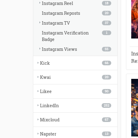
Instagram Reel
18
Instagram Reposts
20
Instagram TV
37
Instagram Verification
1
Badge
Instagram Views
55
In
Re
Kick
66
Kwai
20
Likee
90
LinkedIn
252
Mixcloud
67
Napster
13