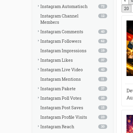
«
vor
0
Instagram Automatisch
72
20
Instagram Channel
12
Members
Instagram Comments
40
Instagram Followers
62
Instagram Impressions
19
Instagram Likes
37
Instagram Live Video
40
Instagram Mentions
11
Instagram Pakete
37
De
Au
Instagram Poll Votes
20
Instagram Post Saves
15
Instagram Profile Visits
23
Instagram Reach
30