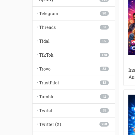
Telegram
90
Threads
51
Tidal
55
TikTok
178
Trovo
In
33
Au
TrustPilot
12
Tumblr
41
Twitch
81
Twitter (X)
258