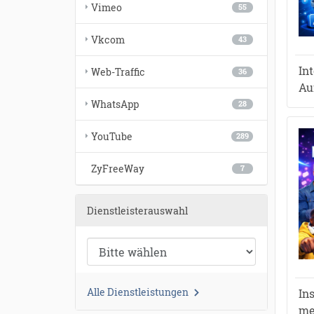
Vimeo
55
Vkcom
43
In
Web-Traffic
36
Au
WhatsApp
28
YouTube
289
ZyFreeWay
7
Dienstleisterauswahl
●
●
Alle Dienstleistungen
In
●
●
●
●
me
●
●