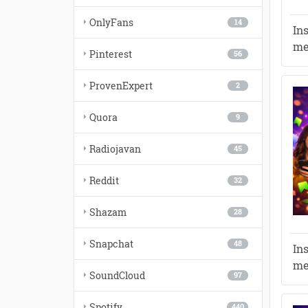
OnlyFans
14
In
me
Pinterest
56
ProvenExpert
2
Quora
9
Radiojavan
45
Reddit
32
Shazam
28
Snapchat
48
In
me
SoundCloud
97
Spotify
440