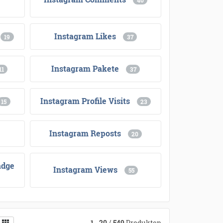
40
Instagram Likes
19
37
Instagram Pakete
11
37
Instagram Profile Visits
15
23
Instagram Reposts
20
adge
Instagram Views
55
1
-
20
/
549
Produkten