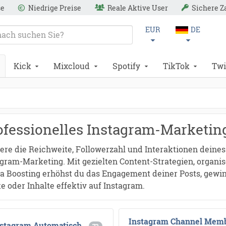
se
Niedrige Preise
Reale Aktive User
Sichere 
EUR
DE
Kick
Mixcloud
Spotify
TikTok
Twi
ofessionelles Instagram-Marketin
ere die Reichweite, Followerzahl und Interaktionen deines
agram-Marketing. Mit gezielten Content-Strategien, organ
a Boosting erhöhst du das Engagement deiner Posts, gewin
 oder Inhalte effektiv auf Instagram.
Instagram Channel Mem
nstagram Automatisch