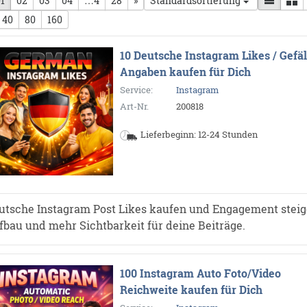
herige Seite
1
02
03
04
…4
28
nächste Seite
»
Standardsortierung
40
80
160
10 Deutsche Instagram Likes / Gefäl
Angaben kaufen für Dich
Service:
Instagram
Art-Nr.
200818
Lieferbeginn: 12-24 Stunden
utsche Instagram Post Likes kaufen und Engagement steige
fbau und mehr Sichtbarkeit für deine Beiträge.
100 Instagram Auto Foto/Video
Reichweite kaufen für Dich