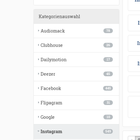
Kategorienauswahl
Audiomack
78
I
Clubhouse
26
Dailymotion
17
Deezer
45
Facebook
445
Flipagram
31
Google
10
Instagram
549