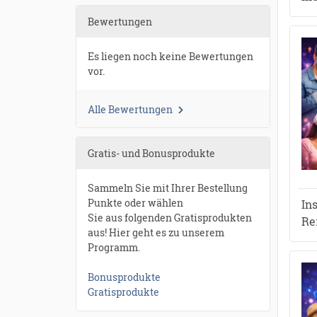
●
●
●
●
●
Bewertungen
●
●
●
●
●
●
●
●
●
●
●
●
●
●
●
●
Es liegen noch keine Bewertungen
●
●
●
●
●
vor.
●
●
●
●
●
●
Alle Bewertungen
Gratis- und Bonusprodukte
Sammeln Sie mit Ihrer Bestellung
Punkte oder wählen
In
Sie aus folgenden Gratisprodukten
Re
aus! Hier geht es zu unserem
Programm.
Bonusprodukte
Gratisprodukte