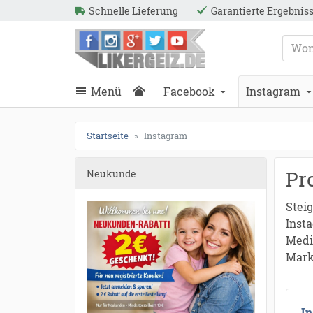
●
●
●
●
●
●
●
●
●
●
●
●
●
●
●
●
●
●
●
●
●
●
●
●
●
●
●
●
●
●
●
●
●
●
●
●
●
●
●
●
Schnelle Lieferung
Garantierte Ergebnis
ießen
Likergeiz.de
schließen
Suche
schließen
Suche
Menü
Facebook
Instagram
Startseite
Instagram
Pr
Neukunde
Steig
Inst
Medi
Marke
I