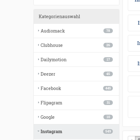
Kategorienauswahl
Audiomack
78
I
Clubhouse
26
Dailymotion
17
Deezer
45
Facebook
445
Flipagram
31
Google
10
Instagram
549