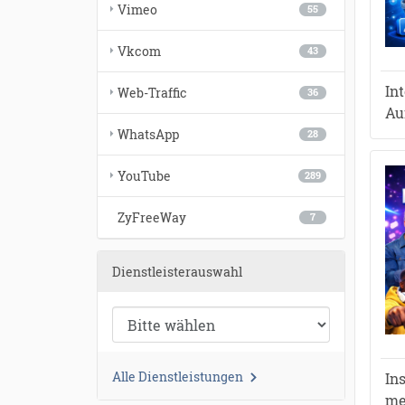
Vimeo
55
Vkcom
43
In
Web-Traffic
36
Au
WhatsApp
28
YouTube
289
ZyFreeWay
7
Dienstleisterauswahl
Alle Dienstleistungen
In
me