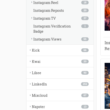
Instagram Reel
18
Instagram Reposts
20
Instagram TV
37
Instagram Verification
1
Badge
Instagram Views
55
In
Re
Kick
66
Kwai
20
Likee
90
LinkedIn
252
Mixcloud
67
Napster
13