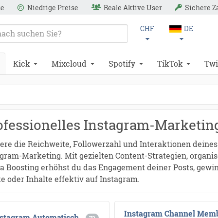
se
Niedrige Preise
Reale Aktive User
Sichere 
CHF
DE
Kick
Mixcloud
Spotify
TikTok
Twi
ofessionelles Instagram-Marketin
ere die Reichweite, Followerzahl und Interaktionen deines
agram-Marketing. Mit gezielten Content-Strategien, organ
a Boosting erhöhst du das Engagement deiner Posts, gewin
 oder Inhalte effektiv auf Instagram.
Instagram Channel Mem
nstagram Automatisch