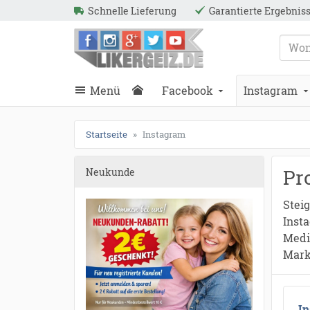
Schnelle Lieferung
Garantierte Ergebnis
ießen
Likergeiz.de
schließen
Suche
schließen
Suche
Menü
Facebook
Instagram
Startseite
Instagram
Pr
Neukunde
Steig
Inst
Medi
Marke
I