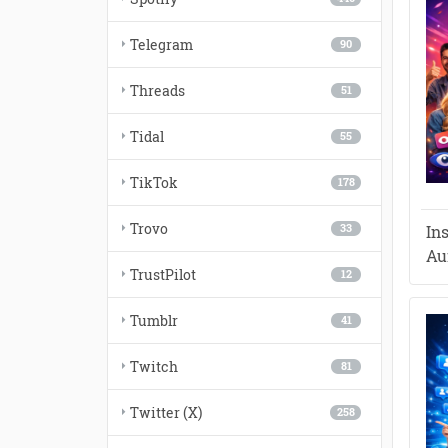
Telegram
90
Threads
51
Tidal
55
TikTok
178
Trovo
In
33
Au
TrustPilot
12
Tumblr
41
Twitch
81
Twitter (X)
258