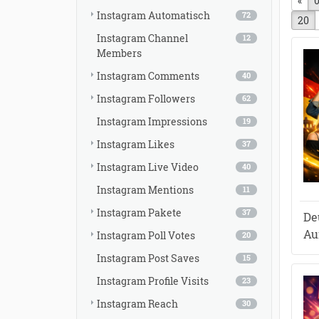
«
vor
0
Instagram Automatisch
72
20
Instagram Channel
12
Members
Instagram Comments
40
Instagram Followers
62
Instagram Impressions
19
Instagram Likes
37
Instagram Live Video
40
Instagram Mentions
11
Instagram Pakete
37
De
Au
Instagram Poll Votes
20
Instagram Post Saves
15
Instagram Profile Visits
23
Instagram Reach
30