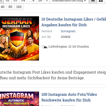
herige Seite
1
02
03
04
…4
28
nächste Seite
»
Standardsortierung
40
80
160
10 Deutsche Instagram Likes / Gefäl
Angaben kaufen für Dich
Service:
Instagram
Art-Nr.
200818
Lieferbeginn: 12-24 Stunden
utsche Instagram Post Likes kaufen und Engagement steige
fbau und mehr Sichtbarkeit für deine Beiträge.
100 Instagram Auto Foto/Video
Reichweite kaufen für Dich