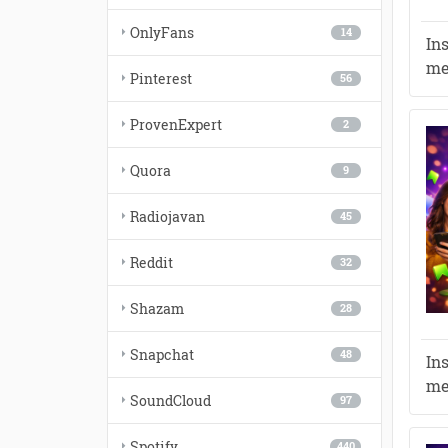
OnlyFans
14
In
me
Pinterest
56
ProvenExpert
2
Quora
9
Radiojavan
45
Reddit
32
Shazam
28
Snapchat
48
In
me
SoundCloud
97
Spotify
440