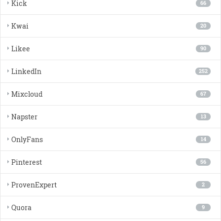
Kick
66
Kwai
20
Likee
90
LinkedIn
252
Mixcloud
67
Napster
13
OnlyFans
14
Pinterest
56
ProvenExpert
2
Quora
9