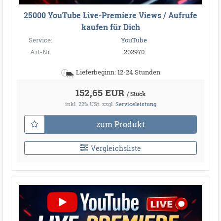
25000 YouTube Live-Premiere Views / Aufrufe
kaufen für Dich
Service:
YouTube
Art-Nr.
202970
Lieferbeginn: 12-24 Stunden
152,65 EUR
/ Stück
inkl. 22% USt.
zzgl.
Serviceleistung
zum Produkt
Vergleichsliste
●
●
●
●
●
●
●
●
●
●
●
●
●
●
●
●
●
●
●
●
●
●
●
●
●
●
●
●
●
●
●
●
●
●
●
●
●
●
●
●