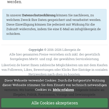
werden.
In unserer
Datenschutzerklärung
können Sie nachlesen, zu
welchem Zweck Ihre Daten gespeichert und verarbeitet werden.
Diese Einwilligung können Sie jederzeit mit Wirkung für die
Zukunft widerrufen, indem Sie eine E-Mail an info@likergeiz.de
schicken.
Copyright
© 2016-2026 Likergeiz.de
Alle hier genannten Preise verstehen sich inkl. der gesetzlich
festgelegten MwSt. und zzgl. der gewählten
Serviceleistung
.
LikerGeiz.de bietet Ihnen zahlreiche Möglichkeiten um mit dem Kaufen
von Followern, Likes, Bewertungen oder Klicks Ihre Einträge in sozialen
Netzwerken nach oben zu boosten.
Diese Webseite verwendet Cookies. Durch die fortgesetzte Nutzung
Hinweis:
Wir weisen ausdrücklich darauf hin, dass wir keines der
dieser Webseite stimmen Sie dem Einsatz von technisch notwendigen
sozialen Netzwerke, die Gegenstand unserer Dienstleistung sind,
Cookies zu.
Mehr erfahren
vertreten. Wir bieten keine Dienstleistungen für folgende Inhalte an:
Illegales, Politik, Rassismus, Votings und Gewinnspiele.
UVP = Unverbindliche Preisempfehlung des Herstellers
Alle Cookies akzeptieren
Montag, 10. August 2026