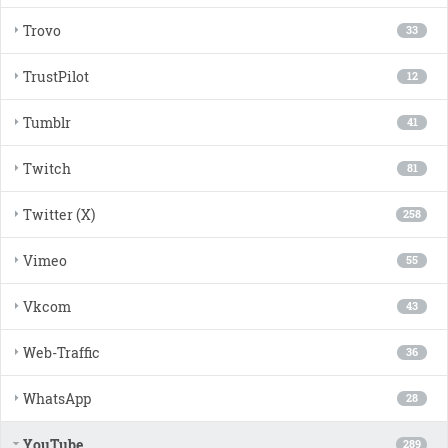
Trovo
33
TrustPilot
12
Tumblr
41
Twitch
81
Twitter (X)
258
Vimeo
55
Vkcom
43
Web-Traffic
36
WhatsApp
28
YouTube
289