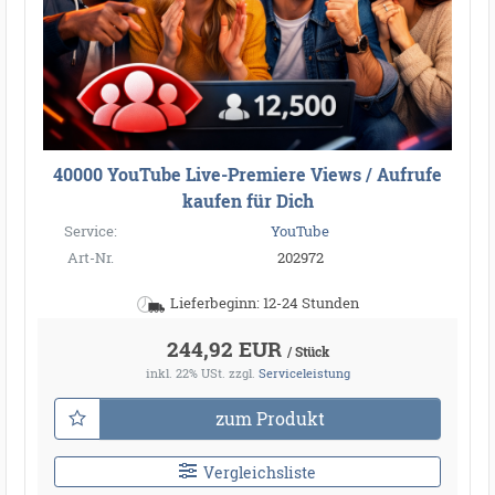
40000 YouTube Live-Premiere Views / Aufrufe
kaufen für Dich
Service:
YouTube
Art-Nr.
202972
Lieferbeginn: 12-24 Stunden
244,92 EUR
/ Stück
inkl. 22% USt.
zzgl.
Serviceleistung
zum Produkt
Vergleichsliste