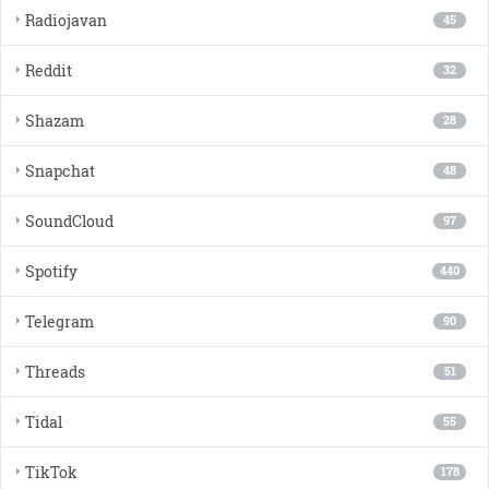
Radiojavan
45
Reddit
32
Shazam
28
Snapchat
48
SoundCloud
97
Spotify
440
Telegram
90
Threads
51
Tidal
55
TikTok
178