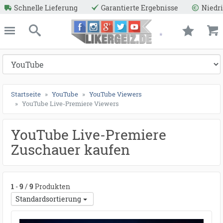
●
●
●
●
●
●
●
●
●
●
●
●
●
●
●
●
●
●
●
●
●
●
●
●
●
●
●
●
●
●
●
●
●
●
●
●
●
●
●
●
Garantierte Ergebnisse
Niedrige Preise
Reale A
ießen
Likergeiz.de
schließen
Suche
Startseite
YouTube
YouTube Viewers
YouTube Live-Premiere Viewers
*
YouTube Live-Premiere
Zuschauer kaufen
1
-
9
/
9
Produkten
Standardsortierung