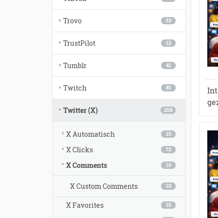
Trovo
33
TrustPilot
12
Tumblr
41
Twitch
81
In
ge
Twitter (X)
258
X Automatisch
15
X Clicks
72
X Comments
10
X Custom Comments
10
X Favorites
15