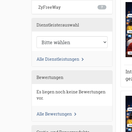
ZyFreeWay
7
●
●
●
●
●
●
Dienstleisterauswahl
●
●
●
●
●
●
●
●
●
●
●
●
●
●
●
●
●
●
●
●
●
●
●
●
●
●
●
●
●
●
●
●
●
●
Alle Dienstleistungen
In
Bewertungen
ge
Es liegen noch keine Bewertungen
vor.
Alle Bewertungen