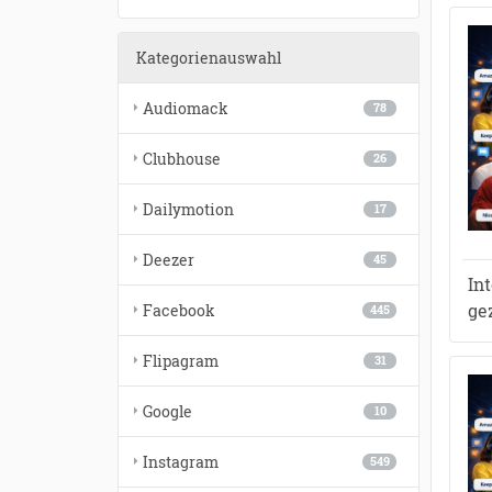
Kategorienauswahl
Audiomack
78
Clubhouse
26
Dailymotion
17
Deezer
45
In
ge
Facebook
445
Flipagram
31
Google
10
Instagram
549