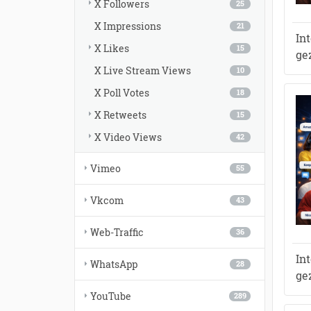
X Followers
25
X Impressions
21
In
X Likes
15
ge
X Live Stream Views
10
X Poll Votes
18
X Retweets
15
X Video Views
42
Vimeo
55
Vkcom
43
Web-Traffic
36
In
WhatsApp
28
ge
YouTube
289