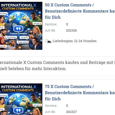
50 X Custom Comments /
Benutzerdefinierte Kommentare ka
●
für Dich
Service:
X
Art-Nr.
202326
Lieferbeginn: 12-24 Stunden
ternationale X Custom Comments kaufen und Beiträge mit 
zielt beleben für mehr Interaktion.
75 X Custom Comments /
Benutzerdefinierte Kommentare ka
für Dich
Service:
X
Art-Nr.
202327