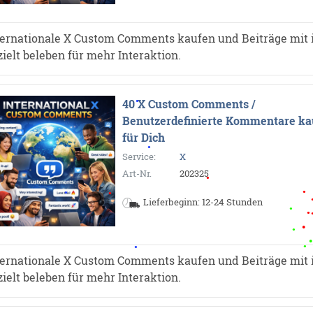
ternationale X Custom Comments kaufen und Beiträge mit 
zielt beleben für mehr Interaktion.
40 X Custom Comments /
Benutzerdefinierte Kommentare ka
für Dich
Service:
X
Art-Nr.
202325
Lieferbeginn: 12-24 Stunden
ternationale X Custom Comments kaufen und Beiträge mit 
zielt beleben für mehr Interaktion.