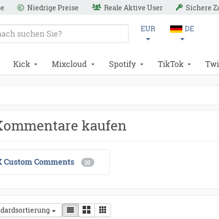
se
Niedrige Preise
Reale Aktive User
Sichere 
EUR
DE
Kick
Mixcloud
Spotify
TikTok
Twi
*
*
Kommentare kaufen
X Custom Comments
10
dardsortierung