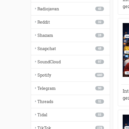
ge
Radiojavan
45
Reddit
32
Shazam
28
Snapchat
48
SoundCloud
97
Spotify
440
Telegram
90
In
ge
Threads
51
Tidal
55
TikTok
178