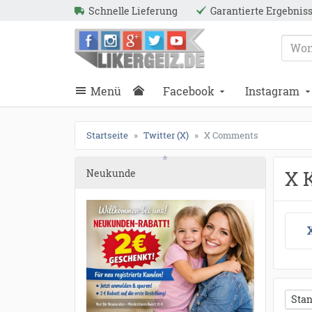
●
●
●
●
●
●
●
●
●
●
●
●
●
●
●
●
●
●
●
●
●
●
●
●
●
●
●
●
●
●
●
●
●
●
●
●
●
●
●
●
●
●
●
●
●
●
●
●
●
●
●
●
●
●
●
●
●
●
●
●
●
●
●
●
●
●
●
●
●
●
●
●
Schnelle Lieferung
Garantierte Ergebnis
ießen
Likergeiz.de
schließen
Suche
schließen
Suche
Menü
Facebook
Instagram
Startseite
Twitter (X)
X Comments
X 
Neukunde
*
Stan