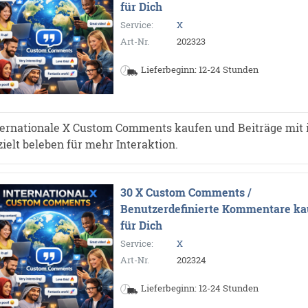
für Dich
Service:
X
Art-Nr.
202323
Lieferbeginn: 12-24 Stunden
ternationale X Custom Comments kaufen und Beiträge mit 
zielt beleben für mehr Interaktion.
30 X Custom Comments /
Benutzerdefinierte Kommentare ka
für Dich
Service:
X
Art-Nr.
202324
Lieferbeginn: 12-24 Stunden