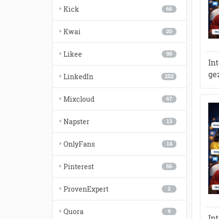
Kick
66
Kwai
20
Likee
90
In
ge
LinkedIn
252
Mixcloud
67
Napster
13
OnlyFans
14
Pinterest
56
ProvenExpert
2
Quora
9
In