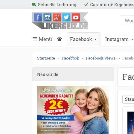
Schnelle Lieferung
Garantierte Ergebnis
ießen
Likergeiz.de
schließen
Suche
schließen
Suche
Menü
Facebook
Instagram
*
Startseite
Facebook
Facebook Views
Faceb
Fa
Neukunde
*
Stan
*
●
●