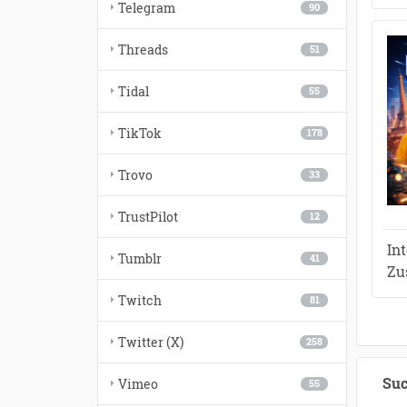
Telegram
90
Threads
51
Tidal
55
TikTok
178
Trovo
33
TrustPilot
12
In
Tumblr
41
Zu
Twitch
81
Twitter (X)
258
Suc
Vimeo
55