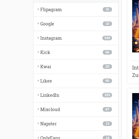
Flipagram
31
Google
10
Instagram
549
Kick
66
Kwai
In
20
Zu
Likee
90
LinkedIn
252
Mixcloud
67
Napster
13
OnlyFans
14