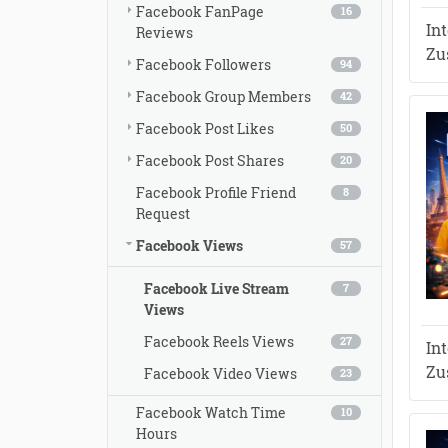
Facebook FanPage
16
In
Reviews
Zu
Facebook Followers
94
Facebook Group Members
42
Facebook Post Likes
50
Facebook Post Shares
20
Facebook Profile Friend
8
Request
Facebook Views
57
Facebook Live Stream
7
Views
Facebook Reels Views
27
In
Zu
Facebook Video Views
23
Facebook Watch Time
10
Hours