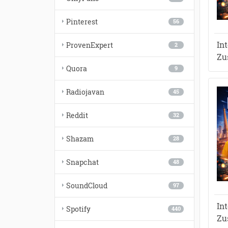
Pinterest
56
In
ProvenExpert
2
Zu
Quora
9
Radiojavan
45
Reddit
32
Shazam
28
Snapchat
48
SoundCloud
97
In
Spotify
440
Zu