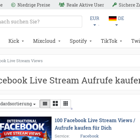
se
Niedrige Preise
Reale Aktive User
Sichere 
EUR
DE
Kick
Mixcloud
Spotify
TikTok
Twi
*
*
ook Live Stream Views
cebook Live Stream Aufrufe kaufe
dardsortierung
100 Facebook Live Stream Views /
Aufrufe kaufen für Dich
Service:
Facebook