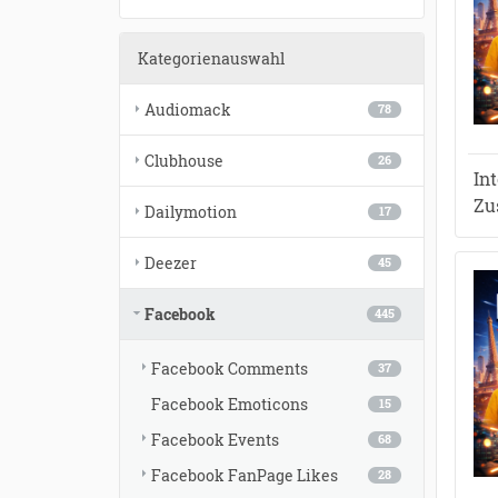
●
●
●
Kategorienauswahl
●
●
●
●
●
●
●
Audiomack
78
●
●
●
●
●
●
●
●
●
●
●
●
●
●
●
●
●
Clubhouse
26
●
In
●
●
●
●
●
Zu
●
●
Dailymotion
17
●
●
●
Deezer
45
Facebook
445
Facebook Comments
37
Facebook Emoticons
15
Facebook Events
68
Facebook FanPage Likes
28