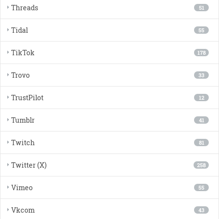
Threads
51
Tidal
55
TikTok
178
Trovo
33
TrustPilot
12
Tumblr
41
Twitch
81
Twitter (X)
258
Vimeo
55
Vkcom
43