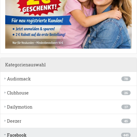
Kategorienauswahl
Audiomack
78
Clubhouse
26
Dailymotion
17
Deezer
45
Facebook
445