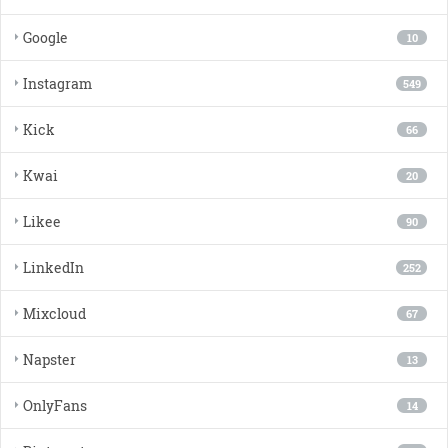
Google
10
Instagram
549
Kick
66
Kwai
20
Likee
90
LinkedIn
252
Mixcloud
67
Napster
13
OnlyFans
14