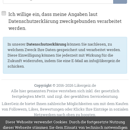
Ich willige ein, dass meine Angaben laut
Datenschutzerklärung zweckgebunden verarbeitet
werden.
In unserer
Datenschutzerklärung
können Sie nachlesen, zu
welchem Zweck Ihre Daten gespeichert und verarbeitet werden.
Diese Einwilligung können Sie jederzeit mit Wirkung für die
Zukunft widerrufen, indem Sie eine E-Mail an info@likergeiz.de
schicken.
Copyright
© 2016-2026 Likergeiz.de
Alle hier genannten Preise verstehen sich inkl. der gesetzlich
festgelegten MwSt. und zzgl. der gewählten
Serviceleistung
.
LikerGeiz.de bietet Ihnen zahlreiche Möglichkeiten um mit dem Kaufen
von Followern, Likes, Bewertungen oder Klicks Ihre Einträge in sozialen
Netzwerken nach oben zu boosten.
Diese Webseite verwendet Cookies. Durch die fortgesetzte Nutzung
Hinweis:
Wir weisen ausdrücklich darauf hin, dass wir keines der
dieser Webseite stimmen Sie dem Einsatz von technisch notwendigen
sozialen Netzwerke, die Gegenstand unserer Dienstleistung sind,