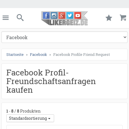
●
●
●
●
●
●
●
●
●
●
●
●
●
●
●
●
●
●
●
●
●
●
●
●
●
●
●
●
●
●
●
●
●
●
●
●
●
●
●
●
ießen
Likergeiz.de
schließen
Suche
Startseite
Facebook
Facebook Profile Friend Request
Facebook Profil-
Freundschaftsanfragen
kaufen
1
-
8
/
8
Produkten
Standardsortierung