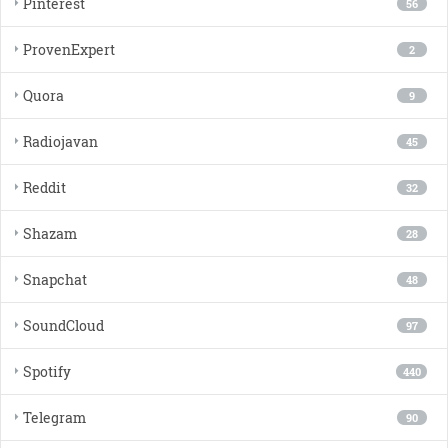
Pinterest
56
ProvenExpert
2
Quora
9
Radiojavan
45
Reddit
32
Shazam
28
Snapchat
48
SoundCloud
97
Spotify
440
Telegram
90