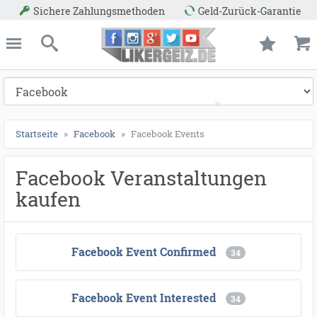
●
●
●
●
●
●
●
●
●
●
●
●
●
●
●
●
●
●
●
●
●
●
●
●
●
●
●
●
●
●
●
●
●
●
●
●
●
●
●
●
ießen
Likergeiz.de
schließen
Suche
*
Startseite
Facebook
Facebook Events
Facebook Veranstaltungen
kaufen
*
Facebook Event Confirmed
34
Facebook Event Interested
34