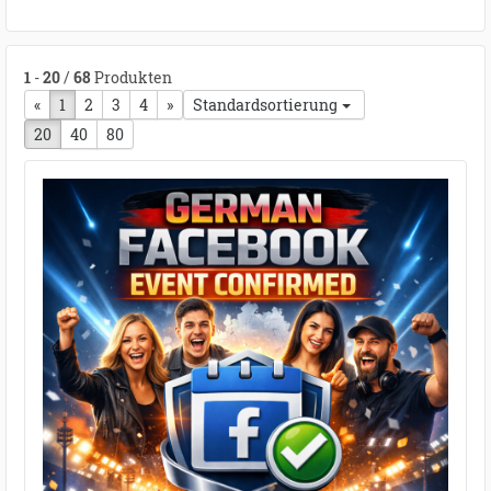
1
-
20
/
68
Produkten
«
vorherige Seite
1
2
3
4
nächste Seite
»
Standardsortierung
20
40
80