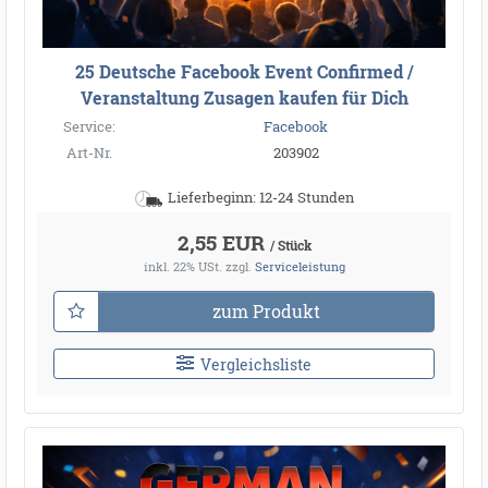
●
●
●
●
●
●
●
●
●
●
25 Deutsche Facebook Event Confirmed /
●
●
Veranstaltung Zusagen kaufen für Dich
Service:
Facebook
Art-Nr.
203902
Lieferbeginn: 12-24 Stunden
2,55 EUR
/ Stück
inkl. 22% USt.
zzgl.
Serviceleistung
zum Produkt
Vergleichsliste