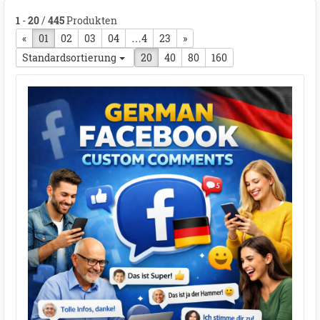
1
-
20
/
445
Produkten
«
vorherige Seite
01
02
03
04
…4
23
nächste Seite
»
Standardsortierung
20
40
80
160