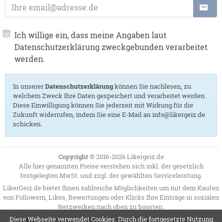
E-Mail-Adresse:
Ich willige ein, dass meine Angaben laut
Datenschutzerklärung zweckgebunden verarbeitet
werden.
In unserer
Datenschutzerklärung
können Sie nachlesen, zu
welchem Zweck Ihre Daten gespeichert und verarbeitet werden.
Diese Einwilligung können Sie jederzeit mit Wirkung für die
Zukunft widerrufen, indem Sie eine E-Mail an info@likergeiz.de
schicken.
Copyright
© 2016-2026 Likergeiz.de
Alle hier genannten Preise verstehen sich inkl. der gesetzlich
festgelegten MwSt. und zzgl. der gewählten
Serviceleistung
.
LikerGeiz.de bietet Ihnen zahlreiche Möglichkeiten um mit dem Kaufen
von Followern, Likes, Bewertungen oder Klicks Ihre Einträge in sozialen
Netzwerken nach oben zu boosten.
Diese Webseite verwendet Cookies. Durch die fortgesetzte Nutzung
Hinweis:
Wir weisen ausdrücklich darauf hin, dass wir keines der