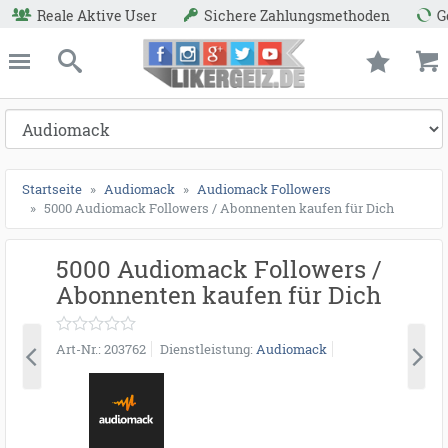
Sichere Zahlungsmethoden
Geld-Zurück-Garantie
ießen
Likergeiz.de
schließen
Suche
Startseite
Audiomack
Audiomack Followers
5000 Audiomack Followers / Abonnenten kaufen für Dich
5000 Audiomack Followers /
Abonnenten kaufen für Dich
Art-Nr.
203762
Dienstleistung
Audiomack