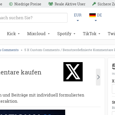
se
Niedrige Preise
Reale Aktive User
Sichere 
EUR
DE
Kick
Mixcloud
Spotify
TikTok
Twi
m Comments
5 X Custom Comments / Benutzerdefinierte Kommentare k
entare kaufen
in
X
und Beiträge mit individuell formulierten
eraktion.
S
B