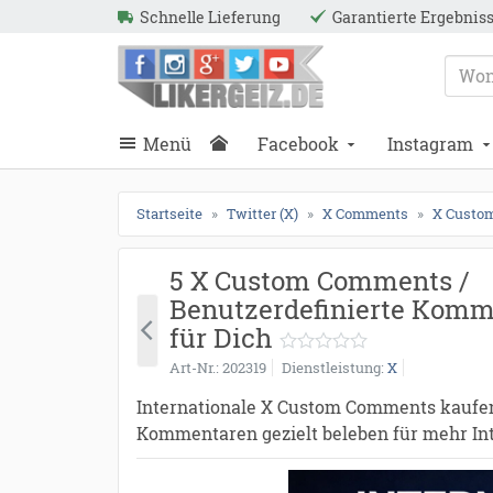
Schnelle Lieferung
Garantierte Ergebnis
ießen
Likergeiz.de
schließen
Suche
schließen
Suche
Menü
Facebook
Instagram
Startseite
Twitter (X)
X Comments
X Custo
5 X Custom Comments /
Benutzerdefinierte Komm
für Dich
Art-Nr.
202319
Dienstleistung
X
Internationale X Custom Comments kaufen 
Kommentaren gezielt beleben für mehr Int