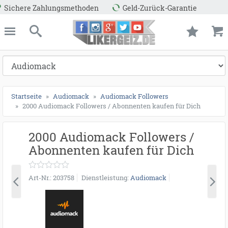
den
Geld-Zurück-Garantie
ießen
Likergeiz.de
schließen
Suche
Startseite
Audiomack
Audiomack Followers
2000 Audiomack Followers / Abonnenten kaufen für Dich
2000 Audiomack Followers /
Abonnenten kaufen für Dich
Art-Nr.
203758
Dienstleistung
Audiomack