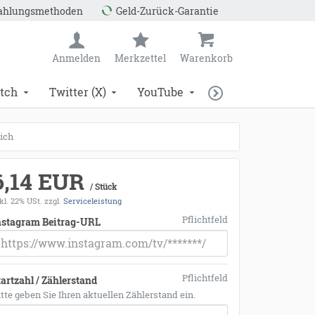
Zahlungsmethoden
Geld-Zurück-Garantie
Anmelden
Merkzettel
Warenkorb
tch
Twitter (X)
YouTube
Dich
6,14 EUR
/ Stück
kl. 22% USt.
zzgl.
Serviceleistung
Pflichtfeld
nstagram Beitrag-URL
Pflichtfeld
tartzahl / Zählerstand
itte geben Sie Ihren aktuellen Zählerstand ein.