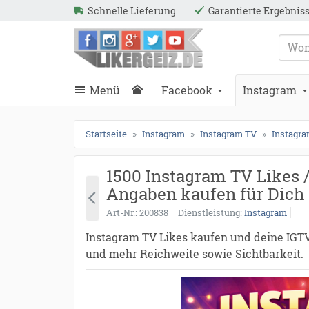
Schnelle Lieferung
Garantierte Ergebnis
ießen
Likergeiz.de
schließen
Suche
schließen
Suche
Menü
Facebook
Instagram
Startseite
Instagram
Instagram TV
Instagra
1500 Instagram TV Likes /
Angaben kaufen für Dich
Art-Nr.
200838
Dienstleistung
Instagram
Instagram TV Likes kaufen und deine IGTV
und mehr Reichweite sowie Sichtbarkeit.