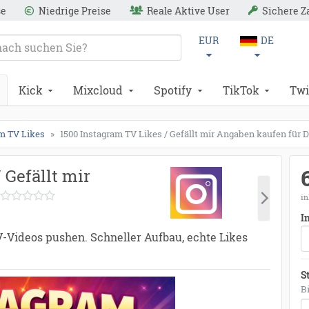
se
Niedrige Preise
Reale Aktive User
Sichere 
EUR
DE
Kick
Mixcloud
Spotify
TikTok
Twi
m TV Likes
1500 Instagram TV Likes / Gefällt mir Angaben kaufen für 
 Gefällt mir
in
I
-Videos pushen. Schneller Aufbau, echte Likes
S
B