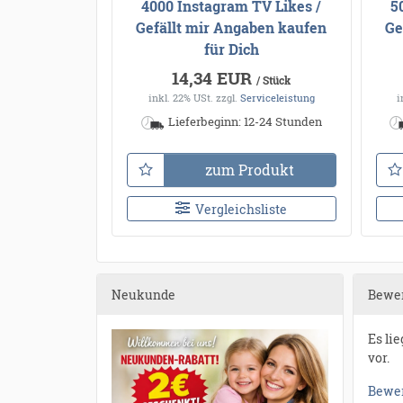
4000 Instagram TV Likes /
5
Gefällt mir Angaben kaufen
Ge
für Dich
14,34 EUR
/ Stück
inkl. 22% USt.
zzgl.
Serviceleistung
i
Lieferbeginn: 12-24 Stunden
zum Produkt
Vergleichsliste
Neukunde
Bewe
Es li
vor.
Bewer