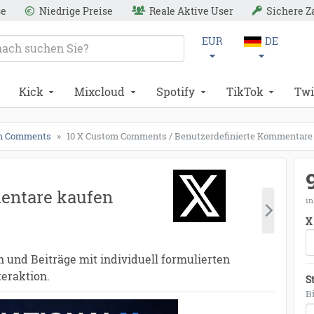
se
Niedrige Preise
Reale Aktive User
Sichere 
EUR
DE
Kick
Mixcloud
Spotify
TikTok
Twi
m Comments
10 X Custom Comments / Benutzerdefinierte Kommentare 
entare kaufen
in
X
und Beiträge mit individuell formulierten
eraktion.
S
B