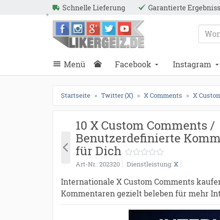
●
●
●
●
●
●
●
●
●
●
●
●
●
●
●
●
●
●
●
●
●
●
●
●
●
●
●
●
●
●
●
●
●
●
●
●
●
●
●
●
Schnelle Lieferung
Garantierte Ergebnis
ießen
Likergeiz.de
schließen
Suche
schließen
Suche
Menü
Facebook
Instagram
Startseite
Twitter (X)
X Comments
X Custo
*
10 X Custom Comments /
Benutzerdefinierte Komm
für Dich
Art-Nr.
202320
Dienstleistung
X
Internationale X Custom Comments kaufen 
Kommentaren gezielt beleben für mehr Int