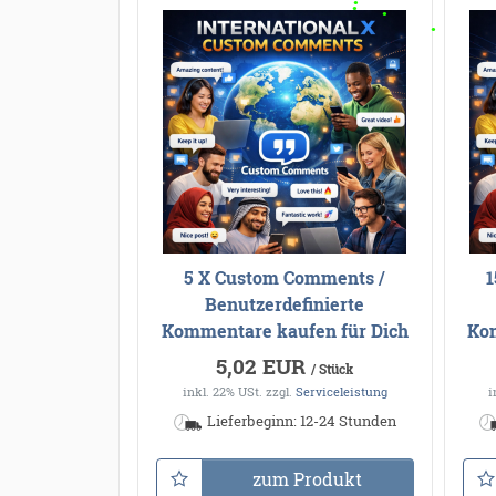
5 X Custom Comments /
1
Benutzerdefinierte
Kommentare kaufen für Dich
Kom
5,02 EUR
/ Stück
inkl. 22% USt.
zzgl.
Serviceleistung
i
Lieferbeginn: 12-24 Stunden
zum Produkt